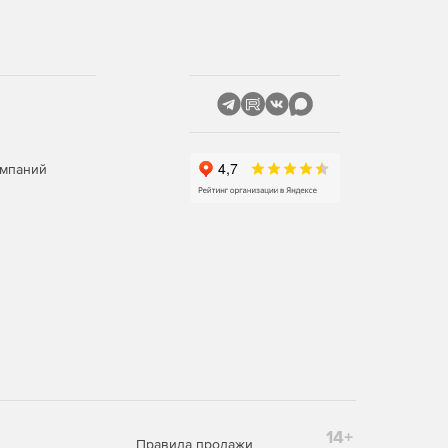
омпаний
14+
Правила продажи