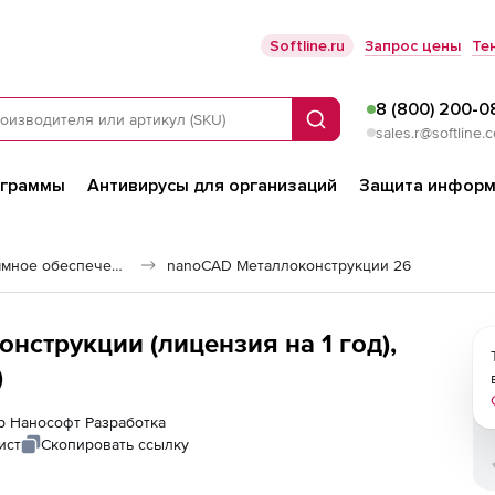
Softline.ru
Запрос цены
Те
8 (800) 200-0
Поиск
sales.r@softline.
ограммы
Антивирусы для организаций
Защита информ
Строительное программное обеспечение
nanoCAD Металлоконструкции 26
струкции (лицензия на 1 год),
)
ер Нанософт Разработка
ист
Скопировать ссылку