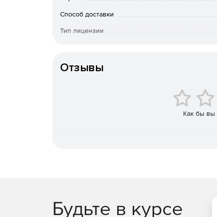
проставляются автоматически.
Способ доставки
Библиотека элементов КЖ и КМ
Тип лицензии
Готовые параметрические объекты значительно 
Срок действия
библиотеке nanoCAD Металлоконструкции найде
проектирования железобетонных (колонн, фундаме
Отзывы
металлических конструкций (колонн, балок, связ
каркасов и т.п.).
Связь чертежа и проекта
Как бы вы
Все создаваемые объекты железобетона и мета
чертежом и Менеджером проекта (такая связь б
объектов). С помощью Менеджера проекта также
выбрать раздел (КМ, КЖ или АС), а уже внутри р
входить элементы железобетонных или металлич
Автоматические отчеты
В программе настроены автоматические отчеты:
Будьте в курсе
ведомость деталей и ведомость расхода стали. 