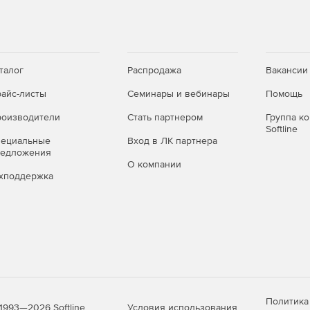
талог
Распродажа
Вакансии
айс-листы
Семинары и вебинары
Помощь
оизводители
Стать партнером
Группа к
Softline
пециальные
Вход в ЛК партнера
редложения
О компании
хподдержка
Политика
Условия использования
1993—2026 Softline