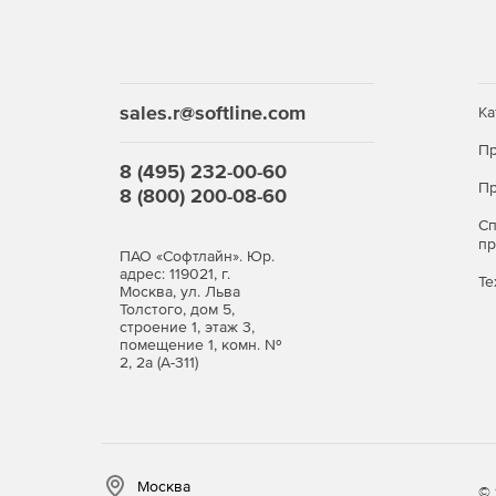
sales.r@softline.com
Ка
Пр
8 (495) 232-00-60
Пр
8 (800) 200-08-60
С
п
ПАО «Софтлайн». Юр.
адрес: 119021, г.
Те
Москва, ул. Льва
Толстого, дом 5,
строение 1, этаж 3,
помещение 1, комн. №
2, 2а (А-311)
Москва
© 