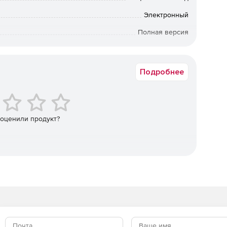
Электронный
Полная версия
повышают качество и скорость проектирования. В
12 мес.
тся все необходимое для быстрого и удобного
нтов, стен, плит покрытия, перекрытий и т.п.) и
Подробнее
ей, листового проката, стропильных ферм, рамных
 оценили продукт?
ллоконструкций имеют двустороннюю связь между
удет установлена и для всех новых или копируемых
 удобно управлять структурой конструкции; можно
аздела создавать виды и сборки, в которые будут
еских конструкций.
 спецификация элементов, групповая спецификация,
Реализован редактор спецификаций, который позволит