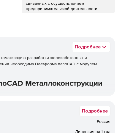
связанных с осуществлением
предпринимательской деятельности
Подробнее
томатизацию разработки железобетонных и
жения необходима Платформа nanoCAD с модулем
noCAD Металлоконструкции
Подробнее
ля «СПДС», который в отличие от базовых САПР
Россия
 документации с учетом всех требований ГОСТ. Все
ллических или железобетонных конструкций
Лицензия на 1 год