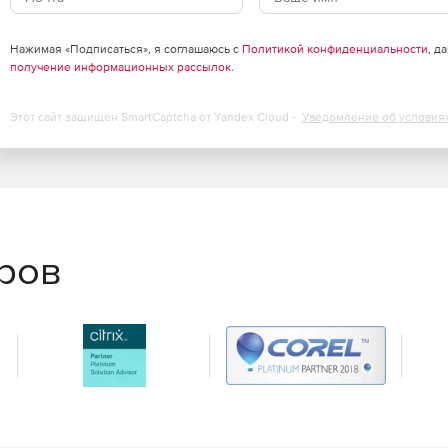
кации.
иального дилера Softline Store по доступной цене.
Нажимая «Подписаться», я соглашаюсь с
Политикой конфиденциальности
, д
получение информационных рассылок
.
Этот сайт защищен SmartCaptcha от Yandex Cloud -
Уведомление об условия
еров