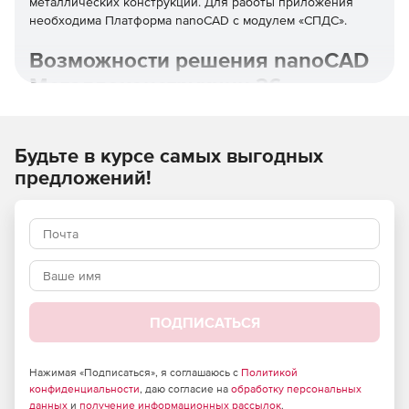
металлических конструкций. Для работы приложения
необходима Платформа nanoCAD с модулем «СПДС».
Возможности решения nanoCAD
Металлоконструкции 26
nanoCAD Металлоконструкции 26 устанавливается на
Платформу nanoCAD версии 26.
Будьте в курсе самых выгодных
предложений!
Доступно создание колонн, балок, пластин, болтов и
сварных швов в режиме «3D». Подрезка профилей
(плоскостью, контуром или деталью) позволяет
быстро редактировать элементы, без ручных
исправлений и лишних операций.
Возможнось создания и атообновления из 3D-модели
в 2D-проекционные виды: при изменении модели
чертежи перестраиваются сами, что исключает
ПОДПИСАТЬСЯ
ручную перерисовку и снижает риск ошибок в
документации.
Нажимая «Подписаться», я соглашаюсь с
Политикой
конфиденциальности
, даю согласие на
обработку персональных
Реализована настройка групп в спецификации,
данных
и
получение информационных рассылок
.