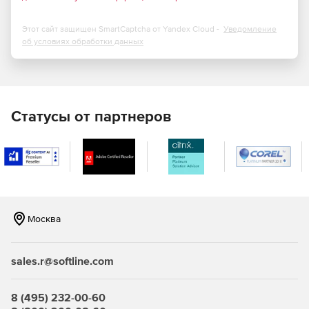
добавлен учет ограждений в ведомости
окраски, готовые шаблоны КМД и автообновление
Этот сайт защищен SmartCaptcha от Yandex Cloud -
Уведомление
документов избавляют от лишних проверок.
об условиях обработки данных
В библиотеку добавлены профили по ТУ 24.33.11-004-
86770581-2019, сетка по ГОСТ 5336-80, обновлены
изделия для круглых колодцев по серии 3.900.1-14,
анкер-шурупы HILTI типа HUS и другие элементы.
Статусы от партнеров
Купите nanoCAD Металлоконструкции 26 в нашем
интернет-магазине по доступной цене.
Москва
sales.r@softline.com
8 (495) 232-00-60