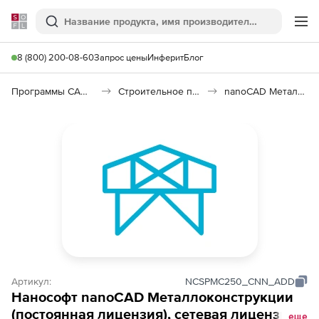
Softline
Поиск
Ме
8 (800) 200-08-60
Запрос цены
Инферит
Блог
Программы САПР и ГИС
Строительное программное обеспечение
nanoCAD Металлоконструкции 26
Артикул:
NCSPMC250_CNN_ADD
Нанософт nanoCAD Металлоконструкции
(постоянная лицензия), сетевая лицензия
еще