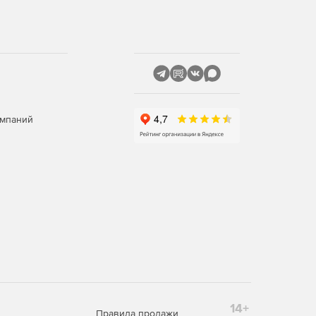
омпаний
14+
Правила продажи