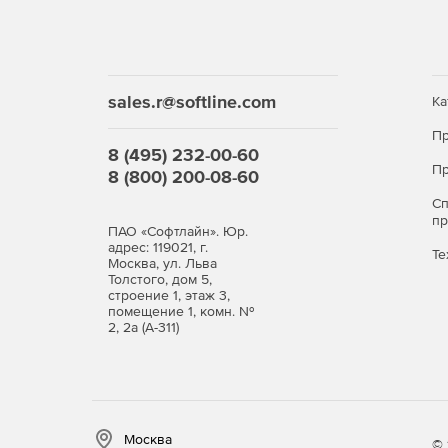
sales.r@softline.com
Ка
Пр
8 (495) 232-00-60
Пр
8 (800) 200-08-60
С
п
ПАО «Софтлайн». Юр.
адрес: 119021, г.
Те
Москва, ул. Льва
Толстого, дом 5,
строение 1, этаж 3,
помещение 1, комн. №
2, 2а (А-311)
Москва
© 