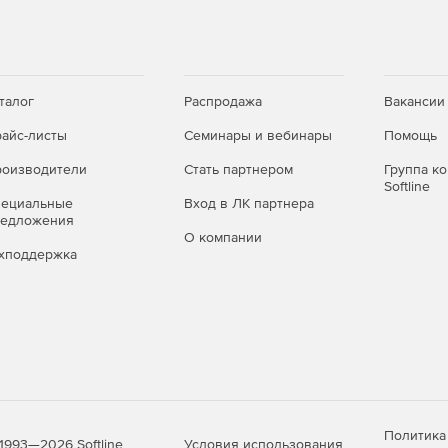
талог
Распродажа
Вакансии
айс-листы
Семинары и вебинары
Помощь
оизводители
Стать партнером
Группа к
Softline
пециальные
Вход в ЛК партнера
редложения
О компании
хподдержка
Политика
Условия использования
1993—2026 Softline