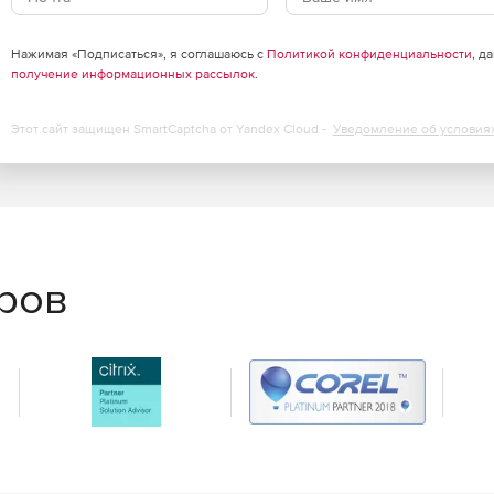
Нажимая «Подписаться», я соглашаюсь с
Политикой конфиденциальности
, д
получение информационных рассылок
.
Этот сайт защищен SmartCaptcha от Yandex Cloud -
Уведомление об условия
еров