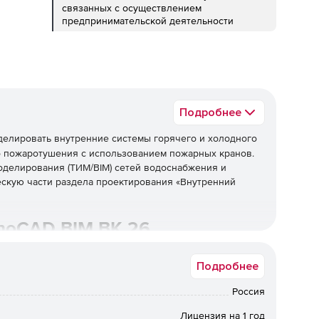
связанных с осуществлением
предпринимательской деятельности
Подробнее
делировать внутренние системы горячего и холодного
о пожаротушения с использованием пожарных кранов.
делирования (ТИМ/BIM) сетей водоснабжения и
скую части раздела проектирования «Внутренний
noCAD BIM ВК 26
форму nanoCAD 26.
Подробнее
M Вентиляция: экспорт информационной модели
Россия
и и пожаротушения из nanoCAD BIM ВК в Collaboration
Лицензия на 1 год