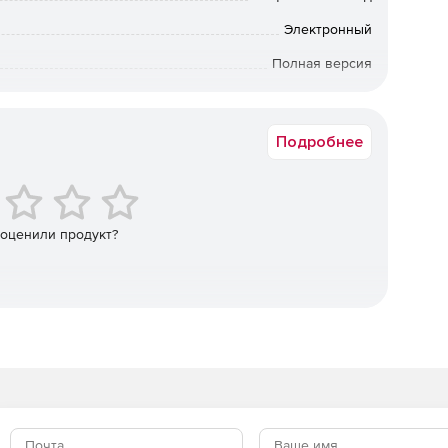
Электронный
СН РК 4.01-01-2011 для водопровода и канализации, в
Полная версия
токов санитарными приборами и норм расхода воды.
12 мес.
е слои для разных типов выносок и элементов модели,
сок и имен слоев в параметрах проекта. Новые выноски
Подробнее
лои и изменение слоя группы выносок по типу без
 для трубопроводных проходок с учетом размеров и
абаритам отверстий с использованием настраиваемых
 оценили продукт?
обозначения для групп проходок в зависимости от
ляется прямая генерация файлов DOCX и XLSX без
одимо пересохранить пользовательские шаблоны
агазине по доступной цене.