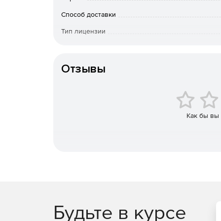
server.
Способ доставки
Внедреены расчеты по СП РК 4.01-101-2012 и 
Тип лицензии
том числе новые таблицы расходов воды и с
Срок действия
Реализована возможность задавать отдельны
включая настройку соответствия типов выно
Отзывы
автоматически размещаются в назначенные с
редактирования каждого объекта.
Добавлена автоматическая генерация марок
типа отверстия. Проходки разделяются по г
Как бы вы
правил, что позволяет формировать разные 
диапазона размеров.
Основным способом экспорта документов яв
использования офисных приложений. Необх
формата DOT в формат DOTX.
Будьте в курсе
Купите nanoCAD BIM ВК 26 в нашем интернет-м