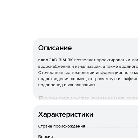
Описание
nanoCAD BIM ВК
позволяет проектировать и мо
водоснабжения и канализации, а также водяног
Отечественные технологии информационного мо
водоотведения совмещают расчетную и графиче
водопровод и канализация».
Возможности решения na
Характеристики
nanoCAD BIM ВК 26 устанавливается на Плат
Страна происхождения
​Реализовано взаимодействие с nanoCAD BI
внутренних сетей водоснабжения, канализаци
Версия