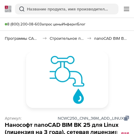
Softline
Поиск
Ме
8 (800) 200-08-60
Запрос цены
Инферит
Блог
Программы САПР и ГИС
Строительное программное обеспечение
nanoCAD BIM ВК 26
Артикул:
NCWC250_CNN_36M_ADD_LINUX
Нанософт nanoCAD BIM ВК 25 для Linux
(лицензия на 3 года), сетевая лицензия
еще