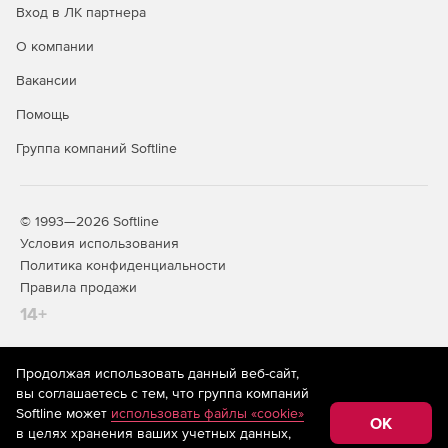
Вход в ЛК партнера
О компании
Вакансии
Помощь
Группа компаний Softline
© 1993—2026 Softline
Условия использования
Политика конфиденциальности
Правила продажи
14+
Продолжая использовать данный веб-сайт,
На информационном ресурсе store.softline.ru применяются
вы соглашаетесь с тем, что группа компаний
рекомендательные технологии
(информационные технологии
Softline может
использовать файлы «cookie»
предоставления информации на основе сбора,
OK
в целях хранения ваших учетных данных,
систематизации и анализа сведений, относящихся к