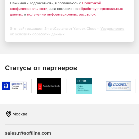
Нажимая «Подписаться», я соглашаюсь с
Политикой
числе новые таблицы расходов воды и стоков
конфиденциальности
, даю согласие на
обработку персональных
санитарными приборами и норм расхода воды.
данных
и
получение информационных рассылок
.
Реализована возможность задавать отдельные слои
Этот сайт защищен SmartCaptcha от Yandex Cloud -
Уведомление
для разных типов выносок и элементов модели,
об условиях обработки данных
включая настройку соответствия типов выносок и
имен слоев в параметрах проекта. Новые выноски
автоматически размещаются в назначенные слои и
изменение слоя группы выносок по типу без
редактирования каждого объекта.
Статусы от партнеров
Добавлена автоматическая генерация марок для
трубопроводных проходок с учетом размеров и типа
отверстия. Проходки разделяются по габаритам
отверстий с использованием настраиваемых правил,
что позволяет формировать разные обозначения для
групп проходок в зависимости от диапазона
размеров.
Москва
Основным способом экспорта документов является
прямая генерация файлов DOCX и XLSX без
sales.r@softline.com
использования офисных приложений. Необходимо