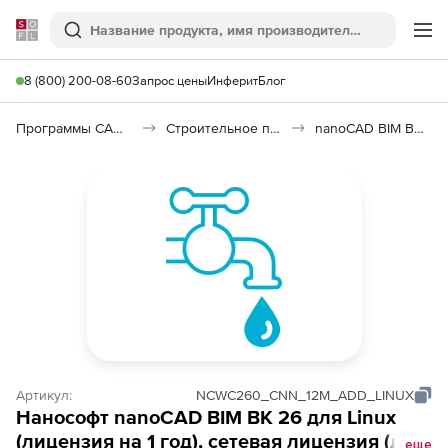
Softline
Поиск
Ме
8 (800) 200-08-60
Запрос цены
Инферит
Блог
Программы САПР и ГИС
Строительное программное обеспечение
nanoCAD BIM ВК 26
Артикул:
NCWC260_CNN_12M_ADD_LINUX
Нанософт nanoCAD BIM ВК 26 для Linux
(лицензия на 1 год), сетевая лицензия (доп.
еще