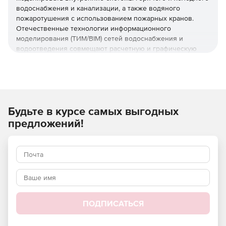
водоснабжения и канализации, а также водяного
пожаротушения с использованием пожарных кранов.
Отечественные технологии информационного
моделирования (ТИМ/BIM) сетей водоснабжения и
водоотведения совмещают расчетную и графическую
части раздела проектирования «Внутренний водопровод
и канализация».
Возможности решения nanoCAD
BIM ВК 26
Будьте в курсе самых выгодных
предложений!
nanoCAD BIM ВК 26 устанавливается на Платформу
nanoCAD 26.
​Реализовано взаимодействие с nanoCAD BIM
Вентиляция: экспорт информационной модели
внутренних сетей водоснабжения, канализации и
пожаротушения из nanoCAD BIM ВК в Collaboration
server.
ПОДПИСАТЬСЯ
Внедреены расчеты по СП РК 4.01-101-2012 и СН РК
4.01-01-2011 для водопровода и канализации, в том