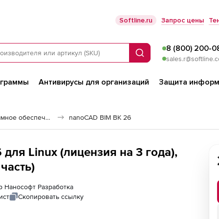
Softline.ru
Запрос цены
Те
8 (800) 200-0
Поиск
sales.r@softline.
ограммы
Антивирусы для организаций
Защита информ
Строительное программное обеспечение
nanoCAD BIM ВК 26
ля Linux (лицензия на 3 года),
часть)
ер Нанософт Разработка
ист
Скопировать ссылку