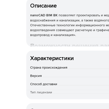
Описание
nanoCAD BIM ВК
позволяет проектировать и мо
водоснабжения и канализации, а также водяног
Отечественные технологии информационного мо
водоотведения совмещают расчетную и графиче
водопровод и канализация».
Возможности решения na
Характеристики
nanoCAD BIM ВК 26 устанавливается на Плат
Страна происхождения
​Реализовано взаимодействие с nanoCAD BI
внутренних сетей водоснабжения, канализаци
Версия
server.
Способ доставки
Внедреены расчеты по СП РК 4.01-101-2012 и 
Тип лицензии
том числе новые таблицы расходов воды и с
Срок действия
Реализована возможность задавать отдельны
включая настройку соответствия типов выно