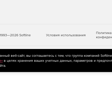
Политика
Условия использования
1993—2026 Softline
конфиден
яются
рекомендательные технологии
(информационные технологии п
ный веб-сайт, вы соглашаетесь с тем, что группа компаний Softlin
предпочтениям пользователей сети «Интернет», находящихся на те
e»
в целях хранения ваших учетных данных, параметров и предпочт
йта.