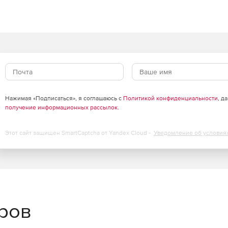
Нажимая «Подписаться», я соглашаюсь с
Политикой конфиденциальности
, д
получение информационных рассылок
.
Этот сайт защищен SmartCaptcha от Yandex Cloud -
Уведомление об условия
еров