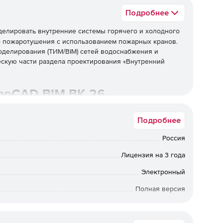
Подробнее
делировать внутренние системы горячего и холодного
о пожаротушения с использованием пожарных кранов.
делирования (ТИМ/BIM) сетей водоснабжения и
скую части раздела проектирования «Внутренний
noCAD BIM ВК 26
форму nanoCAD 26.
Подробнее
M Вентиляция: экспорт информационной модели
Россия
и и пожаротушения из nanoCAD BIM ВК в Collaboration
Лицензия на 3 года
Электронный
СН РК 4.01-01-2011 для водопровода и канализации, в
Полная версия
токов санитарными приборами и норм расхода воды.
36 мес.
е слои для разных типов выносок и элементов модели,
сок и имен слоев в параметрах проекта. Новые выноски