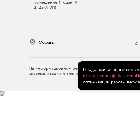
помещение 1, комн. №
2, 2а (А-311)
Москва
© 
На информационном ресурсе store.softline.ru примен
Продолжая использовать дан
систематизации и анализа сведений, относящихся к 
использовать файлы «cooki
оптимизации работы веб-са