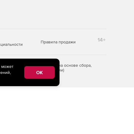
14+
Правила продажи
циальности
редоставления информации на основе сбора,
e может
рритории Российской Федерации)
OK
ений,