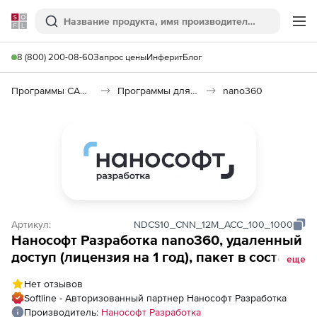
Softline
Поиск
Ме
8 (800) 200-08-60
Запрос цены
Инферит
Блог
Программы САПР и ГИС
Программы для документооборота
nano360
Артикул:
NDCS10_CNN_12M_ACC_100_1000
Нанософт Разработка nano360, удаленный
доступ (лицензия на 1 год), пакет в составе
еще
100 лицензий (пользователей) + 1000 Гб на
Нет отзывов
1 год
Softline - Авторизованный партнер Нанософт Разработка
Производитель:
Нанософт Разработка