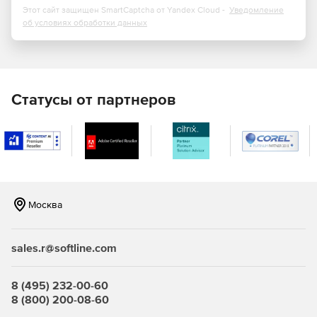
моделированием (BIM-менеджмент). Решение
Этот сайт защищен SmartCaptcha от Yandex Cloud -
Уведомление
обеспечивает работу в едином пространстве
об условиях обработки данных
сведений согласно правилам открытого
взаимодействия (Open BIM), предоставляет удобный
инструментарий руководителю цифровых проектов с
перечнем стандартных поручений, создание итоговых
моделей в межнациональном формате обмена
Статусы от партнеров
данными (IFC), а также взаимодействие с системами
информационного моделирования зданий (BIM/ТИМ).
Различные режимы планирования: календарное
планирование по проекту, низовое планирование в
отделе, ресурсное и сводное планирование.
Москва
Возможность использовать 10 шаблонных проектов
для объектов производственного и
непроизводственного назначения, а также для
sales.r@softline.com
линейных объектов.
Автоматическое формирование различных
8 (495) 232-00-60
документов (состав изысканий, состав проектной
8 (800) 200-08-60
документации, ведомость комплектов рабочих