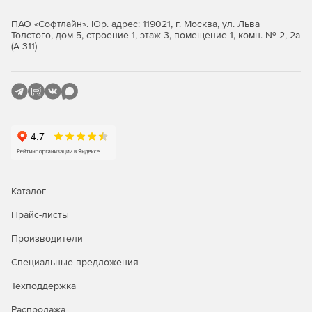
чертежей, титульные листы, ведомости внесенных
изменений, состав цифровых моделей).
ПАО «Софтлайн». Юр. адрес: 119021, г. Москва, ул. Льва
Толстого, дом 5, строение 1, этаж 3, помещение 1, комн. № 2, 2а
Инструменты формирования отчетов по
(А-311)
загруженности отдельного сотрудника / отдела /
группы отделов, а также средства создания отчетов
по выполнению работ в рамках портфеля проектов /
проекта / части проекта / задания / задачи.
Автоматическая загрузка в систему файлов в
межнациональном формате обмена данными (IFC),
содержащих компоненты информационной модели,
включение этих файлов в выгрузку для передачи на
экспертизу, быстрый просмотр загруженных файлов
Каталог
средствами системы.
Прайс-листы
Возможность выгрузки большого количества файлов
Производители
в виде трансмитталов – пакетов передачи
документации с таблицей реквизитов документов и
Специальные предложения
файлов.
Техподдержка
Поддерживается возможность пакетной загрузки
проектов прошлых лет, ведение журнала учета
Распродажа