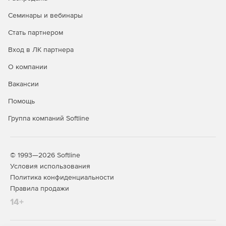
обращений к архиву проектов с делегированием прав
Семинары и вебинары
доступа пользователей.
Стать партнером
Режим замечаний. Инструмент позволяет в режиме
реального времени заносить замечания в карточку с
Вход в ЛК партнера
указанием листа документа и номера замечания. По
О компании
итогам проверки замечания передаются авторам
документов для внесения исправлений.
Вакансии
Возможность обеспечить внешнее согласование
Помощь
документации. Все участники проекта, не
Группа компаний Softline
являющиеся штатными сотрудниками проектной
организации, получают возможность согласовывать,
утверждать, проверять документы, вносить замечания
к ним.
© 1993—2026 Softline
Условия использования
Система поддерживает автоматическое
Политика конфиденциальности
формирование пояснительных записок в
Правила продажи
расширяемом языке разметки (XML-формате) – по
требованиям экспертизы и с учетом актуальной
14+
схемы данных, опубликованной на сайте Минстроя
России.