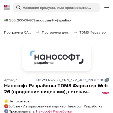
Softline
Поиск
Ме
8 (800) 200-08-60
Запрос цены
Инферит
Блог
Программы САПР и ГИС
Программы для документооборота
TDMS Фарватер
Артикул:
NDMSFRW260_CNN_12M_ACC_PROLONG
Нанософт Разработка TDMS Фарватер Web
26 (продление лицензии), сетевая
еще
лицензия (серверная часть) на 1 год
Нет отзывов
Softline - Авторизованный партнер Нанософт Разработка
Производитель:
Нанософт Разработка