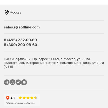
времени, тела, заголовков, cookies ответа. Вы можете
использовать примеры часто используемых тестов,
которые доступны в окне «Примеры тестов».
Москва
Генерация фрагментов кода
sales.r@softline.com
NativeRest поддерживает генерацию фрагментов кода на
разных фреймворках и языках программирования: C, C#,
8 (495) 232-00-60
cURL, Go, HTTP, Java, JavaScript, Kotlin, Node.js, PHP,
8 (800) 200-08-60
PowerShell, Python, Ruby, Shell, Swift, и других. Далее
просто скопируйте код в вашу любимую IDE.
ПАО «Софтлайн». Юр. адрес: 119021, г. Москва, ул. Льва
Пользовательские HTTP методы
Толстого, дом 5, строение 1, этаж 3, помещение 1, комн. № 2, 2а
(А-311)
В дополнение к стандартным HTTP методам, NativeRest
позволяет добавить пользовательские HTTP методы в
отдельности для каждого пространства. Вы можете
указать методы в удобном порядке, а также исключить из
списка ненужные стандартные методы.
Удобная группировка ваших
запросов