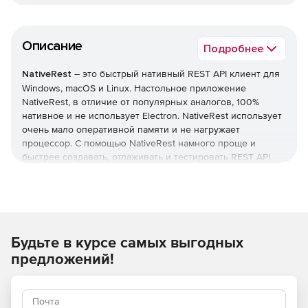
Описание
Подробнее
NativeRest
– это быстрый нативный REST API клиент для
Windows, macOS и Linux. Настольное приложение
NativeRest, в отличие от популярных аналогов, 100%
нативное и не использует Electron. NativeRest использует
очень мало оперативной памяти и не нагружает
процессор. С помощью NativeRest намного проще и
быстрее создавать, отлаживать и тестировать REST API.
NativeRest, в отличие от других популярных REST
клиентов, можно использовать без подключения к
интернету.
Возможности NativeRest
Будьте в курсе самых выгодных
предложений!
Преднастроенный прокси-сервер