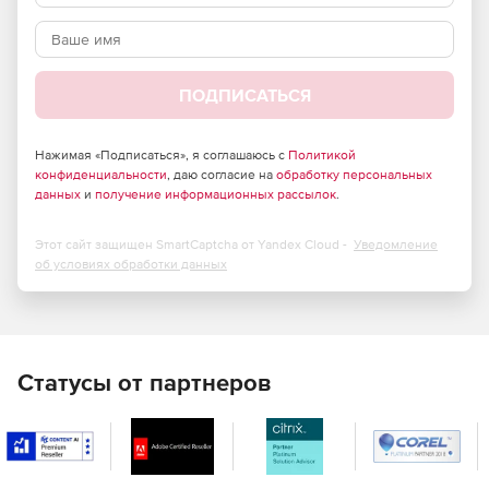
Используйте высокопроизводительный преднастроенный
прокси-сервер от NativeRest. При этом ваш реальный IP
адрес будет скрыт, а запросы будут отправлены имени
прокси-сервера. Это может быть удобно при
ПОДПИСАТЬСЯ
тестировании, а также в случае блокировки некоторых
сервисов в России. Кроме того, в настройках можно
указать параметры своего прокси-сервера.
Нажимая «Подписаться», я соглашаюсь с
Политикой
конфиденциальности
, даю согласие на
обработку персональных
Управление переменными
данных
и
получение информационных рассылок
.
окружения
Этот сайт защищен SmartCaptcha от Yandex Cloud -
Уведомление
В NativeRest можно использовать предопределенные
об условиях обработки данных
динамические переменные. Это удобно, в том числе для
автоматического создания тестовых данных. Кроме того,
пользовательские переменные можно создавать или
переопределять в пространстве, окружении, каталоге
или в отдельном запросе.
Статусы от партнеров
Простые тесты
NativeRest позволяет легко протестировать ваш API.
Используйте однострочные тесты для проверки статуса,