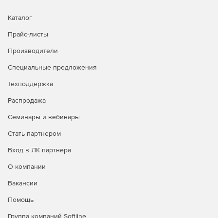
NativeRest позволяет распределить запросы по
Каталог
пространствам, а внутри – по каталогам. Вы можете
назначить переменные пространствам, каталогам или
Прайс-листы
отдельным запросам, а также создавать привычные
Производители
окружения.
Специальные предложения
Импорт и экспорт данных
Техподдержка
NativeRest позволяет импортировать данные из других
HTTP клиентов. Можно мигрировать без потерь запросы,
Распродажа
коллекции, переменные. Также поддерживается экспорт
Семинары и вебинары
данных. NativeRest поддерживает формат экспорта,
совместимый с самым популярным HTTP клиентом.
Стать партнером
Многоязычный пользовательский
Вход в ЛК партнера
интерфейс
О компании
NativeRest – это многоязычный HTTP-клиент,
Вакансии
поддерживающий 10 языков: английский, испанский,
Помощь
португальский, французский, немецкий, русский,
болгарский, японский, упрощенный китайский и
Группа компаний Softline