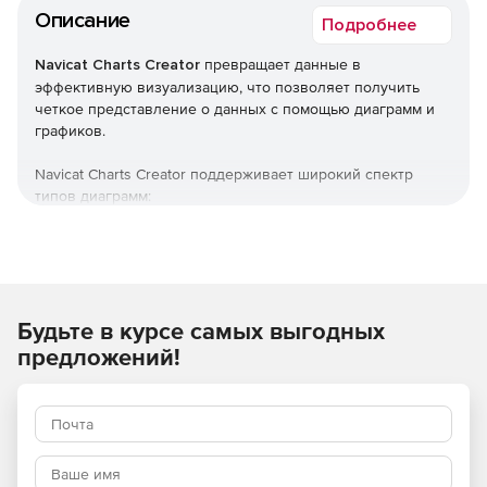
Описание
Подробнее
Navicat Charts Creator
превращает данные в
эффективную визуализацию, что позволяет получить
четкое представление о данных с помощью диаграмм и
графиков.
Navicat Charts Creator поддерживает широкий спектр
типов диаграмм:
Столбчатая диаграмма.
Линейная диаграмма.
Будьте в курсе самых выгодных
Круговая диаграмма.
предложений!
Тепловая карта / древовидная карта.
Сводная таблица.
Водопадная диаграмма.