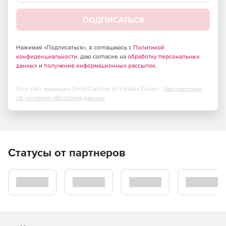
Точечная диаграмма.
ПОДПИСАТЬСЯ
KPI / Индикатор
Нажимая «Подписаться», я соглашаюсь с
Политикой
конфиденциальности
, даю согласие на
обработку персональных
данных
и
получение информационных рассылок
.
Этот сайт защищен SmartCaptcha от Yandex Cloud -
Уведомление
об условиях обработки данных
Статусы от партнеров