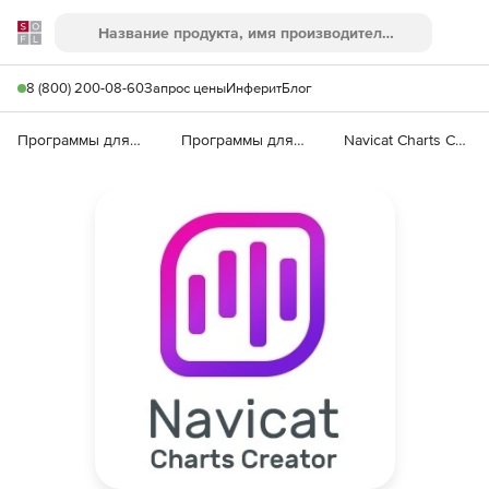
Softline
Поиск
Ме
8 (800) 200-08-60
Запрос цены
Инферит
Блог
Программы для программирования
Программы для работы с базами данных
Navicat Charts Creator