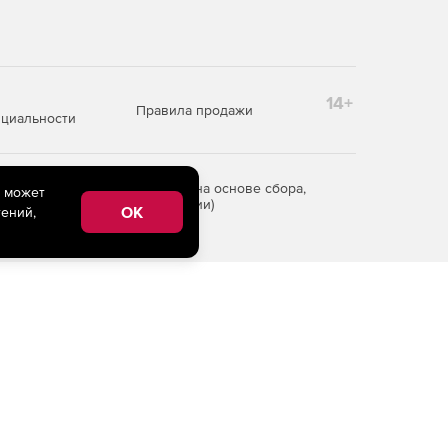
14+
Правила продажи
циальности
редоставления информации на основе сбора,
e может
рритории Российской Федерации)
OK
ений,