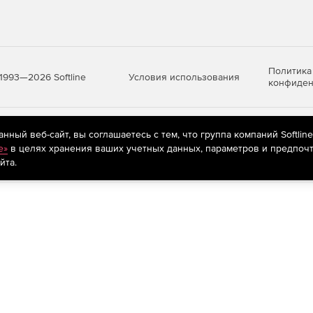
Политика
Условия использования
1993—2026 Softline
конфиден
яются
рекомендательные технологии
(информационные технологии п
ный веб-сайт, вы соглашаетесь с тем, что группа компаний Softlin
предпочтениям пользователей сети «Интернет», находящихся на те
e»
в целях хранения ваших учетных данных, параметров и предпочт
йта.