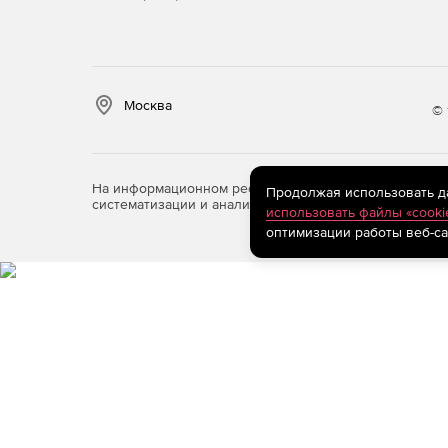
Москва
© 
На информационном ресурсе store.softline.ru примен
Продолжая использовать дан
систематизации и анализа сведений, относящихся к 
использовать файлы «cooki
оптимизации работы веб-са