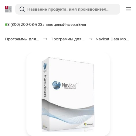
Softline
Поиск
Ме
8 (800) 200-08-60
Запрос цены
Инферит
Блог
Программы для программирования
Программы для работы с базами данных
Navicat Data Modeler