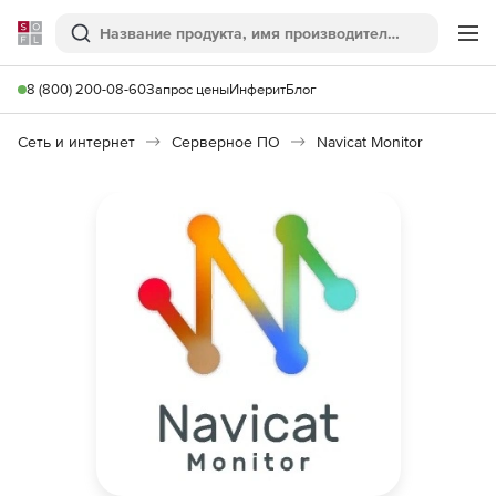
Softline
Поиск
Ме
8 (800) 200-08-60
Запрос цены
Инферит
Блог
Сеть и интернет
Серверное ПО
Navicat Monitor