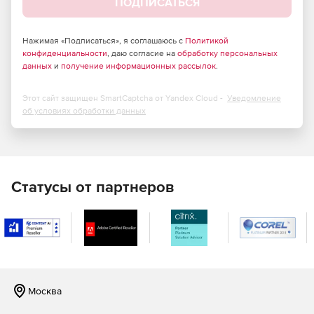
ПОДПИСАТЬСЯ
Интерактивная панель инструментов.
Нажимая «Подписаться», я соглашаюсь с
Политикой
конфиденциальности
Получение уведомлений и настройка политики
, даю согласие на
обработку персональных
данных
и
получение информационных рассылок
.
уведомлений.
Анализатор запросов для идентификации медленных
Этот сайт защищен SmartCaptcha от Yandex Cloud -
Уведомление
запросов.
об условиях обработки данных
Мониторинг репликаций.
Сравнение и печать диаграмм.
Статусы от партнеров
Мощный Query Analyzer показывает сводную
информацию обо всех выполняющихся запросах и
позволяет легко выявлять проблемные запросы
Москва