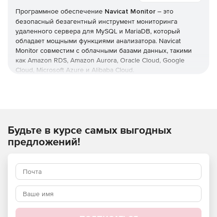
Программное обеспечение
Navicat Monitor
– это
безопасный безагентный инструмент мониторинга
удаленного сервера для MySQL и MariaDB, который
обладает мощными функциями анализатора. Navicat
Monitor совместим с облачными базами данных, такими
как Amazon RDS, Amazon Aurora, Oracle Cloud, Google
Cloud, Microsoft Azure и Alibaba Cloud.
Контролируемые серверы включают MySQL, MariaDB и
Percona Server и совместимы с облачными базами
данных, такими как Amazon RDS, Amazon Aurora, Oracle
Cloud, Google Cloud, Microsoft Azure, Alibaba Cloud, Tencent
Будьте в курсе самых выгодных
Cloud и Huawei Cloud. Navicat Monitor – это серверное
программное обеспечение, доступ к которому можно
предложений!
получить из любого места через веб-браузер. Благодаря
веб-доступу можно легко и без проблем отслеживать
свои серверы по всему миру круглосуточно.
Основные характеристики Navicat Monitor:
Мониторинг работы экземпляров класса (набор
графиков) в реальном времени.