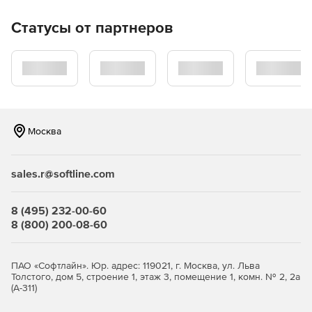
Синхронизация данных и структур различных баз
Статусы от партнеров
данных.
Создание резервной копии и восстановление данных.
Импорт и экспорт данных в форматы XLS, CSV, TXT,
DBF и XML.
Поддержка Unicode.
Москва
Графический интерфейс
sales.r@softline.com
8 (495) 232-00-60
8 (800) 200-08-60
ПАО «Софтлайн». Юр. адрес: 119021, г. Москва, ул. Льва
Толстого, дом 5, строение 1, этаж 3, помещение 1, комн. № 2, 2а
(А-311)