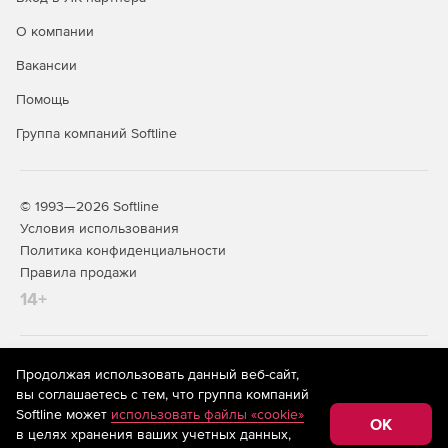
О компании
Вакансии
Помощь
Группа компаний Softline
© 1993—2026 Softline
Условия использования
Политика конфиденциальности
Правила продажи
14+
На информационном ресурсе store.softline.ru применяются
Продолжая использовать данный веб-сайт,
рекомендательные технологии
(информационные технологии
вы соглашаетесь с тем, что группа компаний
предоставления информации на основе сбора,
Softline может
использовать файлы «cookie»
систематизации и анализа сведений, относящихся к
OK
в целях хранения ваших учетных данных,
предпочтениям пользователей сети «Интернет»,