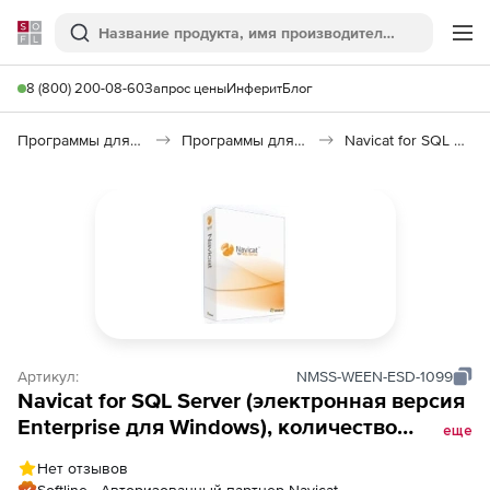
Softline
Поиск
Ме
8 (800) 200-08-60
Запрос цены
Инферит
Блог
Программы для программирования
Программы для работы с базами данных
Navicat for SQL Server
Артикул:
NMSS-WEEN-ESD-1099
Navicat for SQL Server (электронная версия
Enterprise для Windows), количество
еще
лицензий (стоимость 1 лицензии)
Нет отзывов