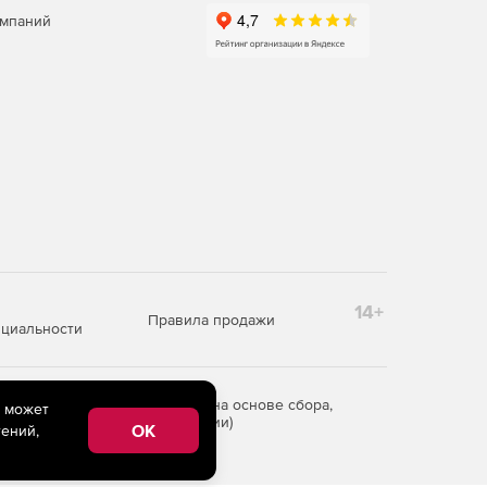
омпаний
14+
Правила продажи
циальности
редоставления информации на основе сбора,
e может
рритории Российской Федерации)
OK
ений,