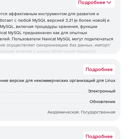
Подробнее
тся эффективным инструментом для развития и
отает с любой MySQL версией 3.21 (и более новой) и
MySQL, включая процедуры хранения, функции
vicat MySQL предназначен как для опытных
елей. Пользователи Navicat MySQL могут подключаться
ие осуществляет синхронизацию баз данных, импорт/
ерацию отчетов с целью облегчения процесса
Подробнее
ние версии для некоммерческих организаций для Linux
r.
Электронный
а данных VARCHAR.
Обновление
INARY.
Академическая, Государственная
Физлицо, Юрлицо
льная группировка (для классификации работ),
 обеспечение лучшего качества изображения для
Подробнее