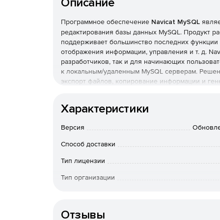
Описание
Программное обеспечение
Navicat MySQL
являе
редактирования базы данных MySQL. Продукт раб
поддерживает большинство последних функции 
отображения информации, управления и т. д. Na
разработчиков, так и для начинающих пользоват
к локальным/удаленным MySQL серверам. Решен
экспорт файлов, копирование информации и ген
хранения данных.
Характеристики
Основные возможности:
Версия
Обновле
Совместимость с любой версией MySQL serve
Способ доставки
Поддержка событий, функций хранения, тип
Тип лицензии
Поддержка типа данных BIT и BINARY / VARB
Тип организации
Конечный пользователь
Удобный пользовательский интерфейс: виртуа
настройка последовательности соединения,
Отзывы
пользователей в таблице сетки.