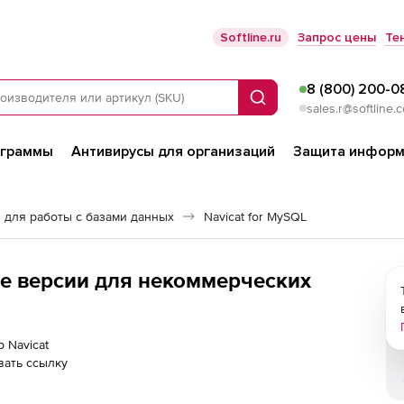
Softline.ru
Запрос цены
Те
8 (800) 200-0
Поиск
sales.r@softline.
ограммы
Антивирусы для организаций
Защита информ
 для работы с базами данных
Navicat for MySQL
ие версии для некоммерческих
р Navicat
вать ссылку