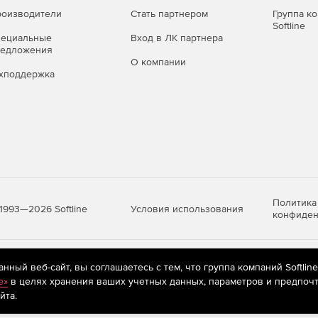
Linux.
оизводители
Стать партнером
Группа к
Softline
пециальные
Вход в ЛК партнера
редложения
О компании
хподдержка
Политика
Условия использования
1993—2026 Softline
конфиден
яются
рекомендательные технологии
(информационные технологии п
ный веб-сайт, вы соглашаетесь с тем, что группа компаний Softlin
предпочтениям пользователей сети «Интернет», находящихся на те
e»
в целях хранения ваших учетных данных, параметров и предпочт
йта.