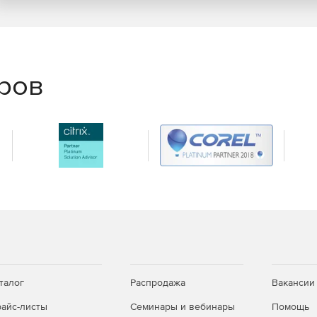
izard.
реть фактические значения данных, которые хранятся
еров
ерверу.
 MySQL.
 в запросах, просмотрах и событиях.
которые находятся в той же связи.
ины столбцов в сетке таблицы.
талог
Распродажа
Вакансии
айс-листы
Семинары и вебинары
Помощь
Vista, Server 2003, Server 2008, Windows 7; Mac OS X