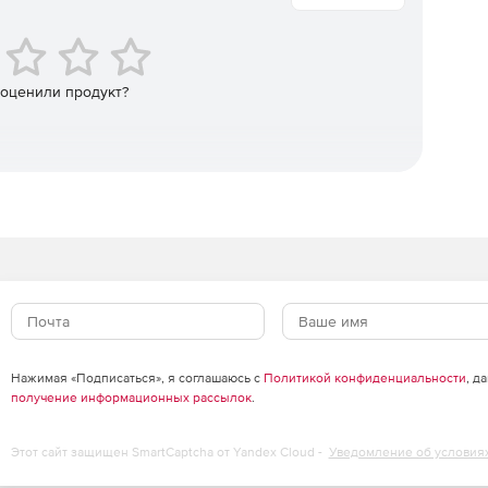
данных.
 оценили продукт?
тронной почтой для контроля выполнения заданий по
мя миграции с одной рабочей станции на другую.
мотр /сохранение / события/ резервное копирование и
Нажимая «Подписаться», я соглашаюсь с
Политикой конфиденциальности
, д
получение информационных рассылок
.
Этот сайт защищен SmartCaptcha от Yandex Cloud -
Уведомление об условия