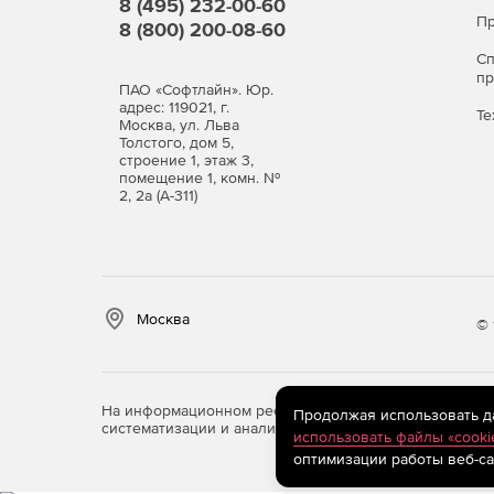
8 (495) 232-00-60
10.4 Tiger или 10.5 Leopard\10.6 Snow Leopard; 
Пр
8 (800) 200-08-60
С
Процессор: Pentium II processor.
п
ПАО «Софтлайн». Юр.
адрес: 119021, г.
Оперативная память: 256 Мб.
Те
Москва, ул. Льва
Толстого, дом 5,
строение 1, этаж 3,
Свободное дисковое пространство: 65 Мб
помещение 1, комн. №
2, 2а (А-311)
Москва
© 
На информационном ресурсе store.softline.ru примен
Продолжая использовать дан
систематизации и анализа сведений, относящихся к 
использовать файлы «cooki
оптимизации работы веб-са