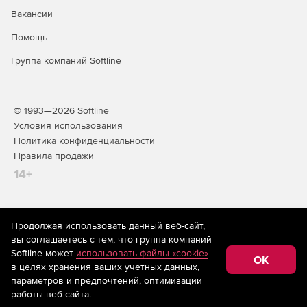
Вакансии
Помощь
Группа компаний Softline
© 1993—2026 Softline
Условия использования
Политика конфиденциальности
Правила продажи
14+
На информационном ресурсе store.softline.ru применяются
Продолжая использовать данный веб-сайт,
рекомендательные технологии
(информационные технологии
вы соглашаетесь с тем, что группа компаний
предоставления информации на основе сбора,
Softline может
использовать файлы «cookie»
систематизации и анализа сведений, относящихся к
OK
в целях хранения ваших учетных данных,
предпочтениям пользователей сети «Интернет»,
находящихся на территории Российской Федерации)
параметров и предпочтений, оптимизации
работы веб-сайта.