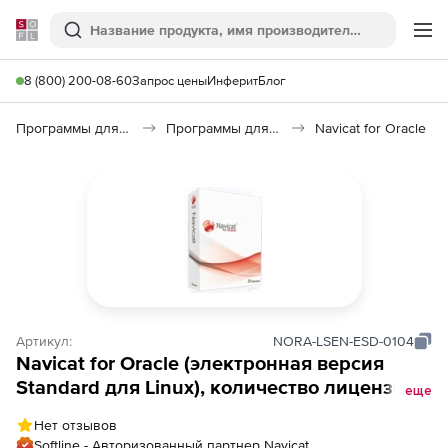
Softline
Поиск
Ме
8 (800) 200-08-60
Запрос цены
Инферит
Блог
Программы для программирования
Программы для работы с базами данных
Navicat for Oracle
Артикул:
NORA-LSEN-ESD-0104
Navicat for Oracle (электронная версия
Standard для Linux), количество лицензий
еще
(стоимость 1 лицензии)
Нет отзывов
Softline - Авторизованный партнер Navicat