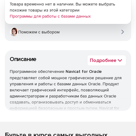
Товара временно нет в наличии. Вы можете выбрать
похожие товары из этой категории
Программы для работы с базами данных
Поможем с выбором
Описание
Подробнее
Программное обеспечение
Navicat for Oracle
представляет собой мощное графическое решение для
управления и работы с базами данных Oracle. Продукт
включает графический интерфейс, позволяющий
администраторам и разработчикам баз данных Oracle
создавать, организовывать доступ и обмениваться
информацией безопасным и простым путем. Navicat for
Oracle поддерживает работу с версиями базы данных
Oracle, начиная от версии 8i и более новых, и позволяет
пользователям подключаться к локальным и удаленным
серверам Oracle, предоставляя ряд инструментов: опция
Будьте в курсе самых выгодных