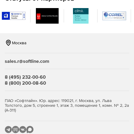
Поддержка юникода.
Графический интерфейс.
Архивация отчетов.
Поддержка протокола HTTP для связи с сервером
Москва
SQLite.
Импорт\экспорт настроек соединения во время
sales.r@softline.com
миграции с одной рабочей станции на другую.
8 (495) 232-00-60
Быстрое открытие базы данных после соединения.
8 (800) 200-08-60
Возможность быстро добавлять файлы других баз
данных.
ПАО «Софтлайн». Юр. адрес: 119021, г. Москва, ул. Льва
Толстого, дом 5, строение 1, этаж 3, помещение 1, комн. № 2, 2а
Поддержка различных параметров при составлении
(А-311)
запросов.
Функция Code Folding позволяет скрывать или
демонстрировать секции кода для улучшенной