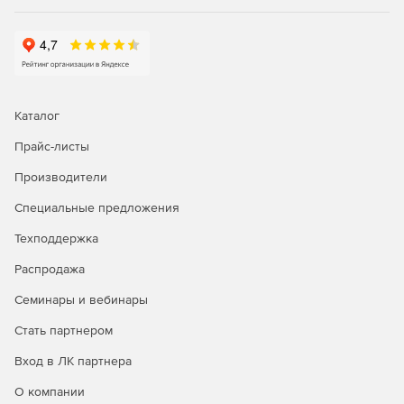
навигации и прочтения.
Системные требования:
Операционная система: Microsoft Windows XP, Vista,
Server 2003, Server 2008, Windows 7; Mac OS X 10.4
Каталог
Tiger или 10.5 Leopard\10.6 Snow Leopard; Linux.
Прайс-листы
Процессор: Pentium II processor.
Производители
Оперативная память: 256 Мб.
Специальные предложения
Свободное дисковое пространство: 65 Мб
Техподдержка
Распродажа
Семинары и вебинары
Стать партнером
Вход в ЛК партнера
О компании