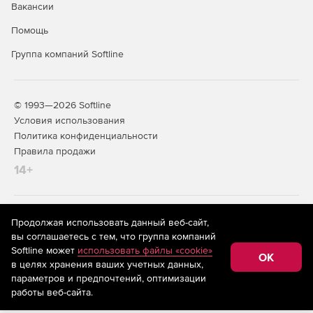
Вакансии
Помощь
Группа компаний Softline
© 1993—2026 Softline
Условия использования
Политика конфиденциальности
Правила продажи
14+
На информационном ресурсе store.softline.ru применяются
Продолжая использовать данный веб-сайт,
рекомендательные технологии
(информационные технологии
вы соглашаетесь с тем, что группа компаний
предоставления информации на основе сбора,
Softline может
использовать файлы «cookie»
систематизации и анализа сведений, относящихся к
OK
в целях хранения ваших учетных данных,
предпочтениям пользователей сети «Интернет»,
находящихся на территории Российской Федерации)
параметров и предпочтений, оптимизации
работы веб-сайта.