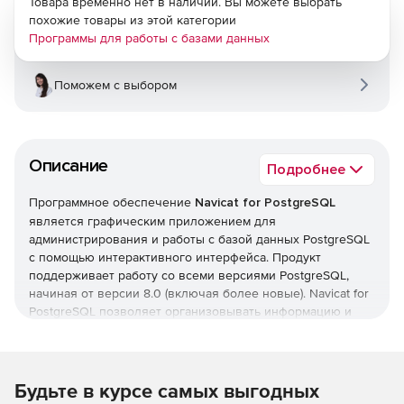
Товара временно нет в наличии. Вы можете выбрать
похожие товары из этой категории
Программы для работы с базами данных
Поможем с выбором
Описание
Подробнее
Программное обеспечение
Navicat for PostgreSQL
является графическим приложением для
администрирования и работы с базой данных PostgreSQL
с помощью интерактивного интерфейса. Продукт
поддерживает работу со всеми версиями PostgreSQL,
начиная от версии 8.0 (включая более новые). Navicat for
PostgreSQL позволяет организовывать информацию и
обмениваться данными в безопасном режиме. Navicat for
PostgreSQL позволяет пользователю подключаться к
локальным и удаленным серверам PostgreSQL,
предоставляя ряд инструментов, таких как
Будьте в курсе самых выгодных
администрирование баз данных, функции импорта и