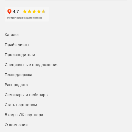
Системные требования:
Операционная система: Microsoft Windows XP, Vista,
Server 2003, Server 2008, Windows 7; Mac OS X 10.4
Tiger или 10.5 Leopard\10.6 Snow Leopard; Linux.
Каталог
Процессор: Pentium II processor.
Прайс-листы
Производители
Оперативная память: 256 Мб.
Специальные предложения
Свободное дисковое пространство: 65 Мб
Техподдержка
Распродажа
Семинары и вебинары
Стать партнером
Вход в ЛК партнера
О компании