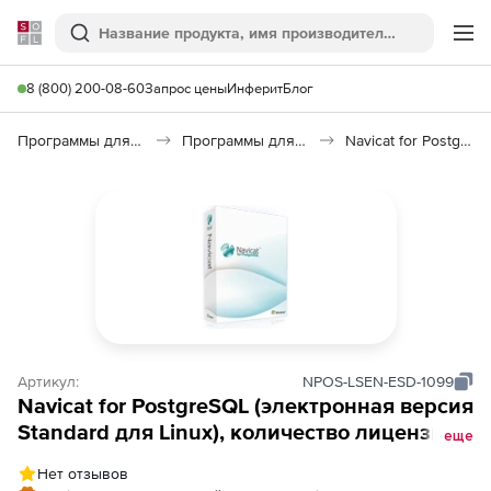
Softline
Поиск
Ме
8 (800) 200-08-60
Запрос цены
Инферит
Блог
Программы для программирования
Программы для работы с базами данных
Navicat for PostgreSQL
Артикул:
NPOS-LSEN-ESD-1099
Navicat for PostgreSQL (электронная версия
Standard для Linux), количество лицензий
еще
(стоимость 1 лицензии)
Нет отзывов