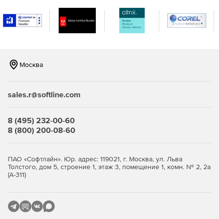
Графический интерфейс.
Архивация отчетов.
Поддержка протокола HTTP для связи с сервером
SQLite.
Москва
Импорт\экспорт настроек соединения во время
миграции с одной рабочей станции на другую.
sales.r@softline.com
Быстрое открытие базы данных после соединения.
8 (495) 232-00-60
8 (800) 200-08-60
Возможность быстро добавлять файлы других баз
данных.
ПАО «Софтлайн». Юр. адрес: 119021, г. Москва, ул. Льва
Поддержка различных параметров при составлении
Толстого, дом 5, строение 1, этаж 3, помещение 1, комн. № 2, 2а
запросов.
(А-311)
Функция Code Folding позволяет скрывать или
демонстрировать секции кода для улучшенной
навигации и прочтения.