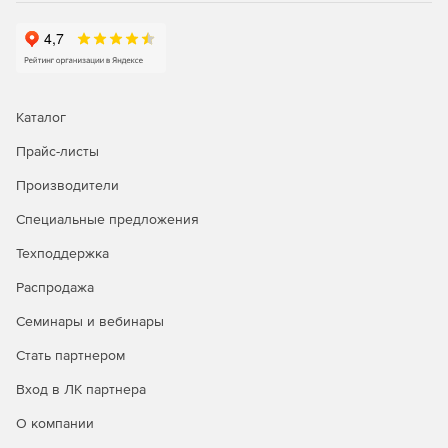
Системные требования:
Операционная система: Microsoft Windows XP, Vista,
Server 2003, Server 2008, Windows 7; Mac OS X 10.4
Tiger или 10.5 Leopard\10.6 Snow Leopard; Linux.
Каталог
Процессор: Pentium II processor.
Прайс-листы
Производители
Оперативная память: 256 Мб.
Специальные предложения
Свободное дисковое пространство: 65 Мб
Техподдержка
Распродажа
Семинары и вебинары
Стать партнером
Вход в ЛК партнера
О компании