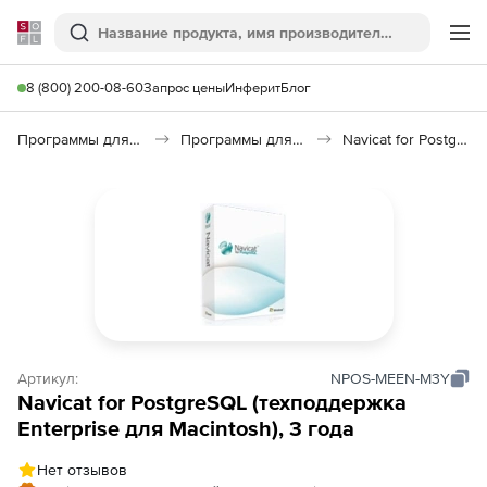
Softline
Поиск
Ме
8 (800) 200-08-60
Запрос цены
Инферит
Блог
Программы для программирования
Программы для работы с базами данных
Navicat for PostgreSQL
Артикул:
NPOS-MEEN-M3Y
Navicat for PostgreSQL (техподдержка
Enterprise для Macintosh), 3 года
Нет отзывов