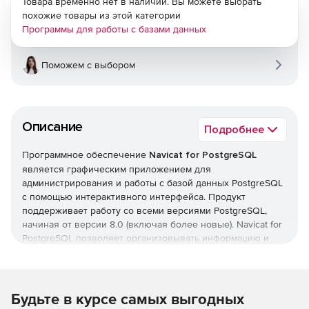
Товара временно нет в наличии. Вы можете выбрать
похожие товары из этой категории
Программы для работы с базами данных
Поможем с выбором
Описание
Подробнее
Программное обеспечение
Navicat for PostgreSQL
является графическим приложением для
администрирования и работы с базой данных PostgreSQL
с помощью интерактивного интерфейса. Продукт
поддерживает работу со всеми версиями PostgreSQL,
начиная от версии 8.0 (включая более новые). Navicat for
PostgreSQL позволяет организовывать информацию и
обмениваться данными в безопасном режиме. Navicat for
PostgreSQL позволяет пользователю подключаться к
локальным и удаленным серверам PostgreSQL,
предоставляя ряд инструментов, таких как
Будьте в курсе самых выгодных
администрирование баз данных, функции импорта и