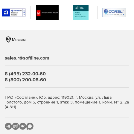
Графический интерфейс.
Архивация отчетов.
Поддержка протокола HTTP для связи с сервером
SQLite.
Москва
Импорт\экспорт настроек соединения во время
миграции с одной рабочей станции на другую.
sales.r@softline.com
Быстрое открытие базы данных после соединения.
8 (495) 232-00-60
8 (800) 200-08-60
Возможность быстро добавлять файлы других баз
данных.
ПАО «Софтлайн». Юр. адрес: 119021, г. Москва, ул. Льва
Поддержка различных параметров при составлении
Толстого, дом 5, строение 1, этаж 3, помещение 1, комн. № 2, 2а
запросов.
(А-311)
Функция Code Folding позволяет скрывать или
демонстрировать секции кода для улучшенной
навигации и прочтения.