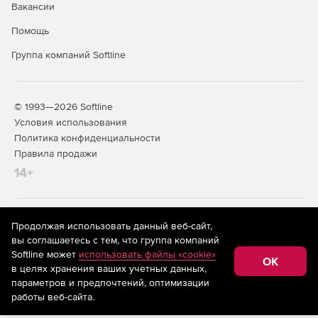
Вакансии
Помощь
Группа компаний Softline
© 1993—2026 Softline
Условия использования
Политика конфиденциальности
Правила продажи
14+
На информационном ресурсе store.softline.ru применяются
Продолжая использовать данный веб-сайт,
рекомендательные технологии
(информационные технологии
вы соглашаетесь с тем, что группа компаний
предоставления информации на основе сбора,
Softline может
использовать файлы «cookie»
систематизации и анализа сведений, относящихся к
OK
в целях хранения ваших учетных данных,
предпочтениям пользователей сети «Интернет»,
находящихся на территории Российской Федерации)
параметров и предпочтений, оптимизации
работы веб-сайта.