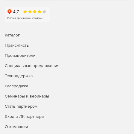
Системные требования:
Операционная система: Microsoft Windows XP, Vista,
Server 2003, Server 2008, Windows 7; Mac OS X 10.4
Tiger или 10.5 Leopard\10.6 Snow Leopard; Linux.
Каталог
Процессор: Pentium II processor.
Прайс-листы
Производители
Оперативная память: 256 Мб.
Специальные предложения
Свободное дисковое пространство: 65 Мб
Техподдержка
Распродажа
Семинары и вебинары
Стать партнером
Вход в ЛК партнера
О компании