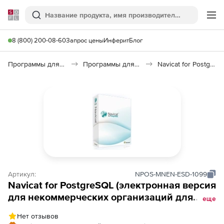
Softline
Поиск
Ме
8 (800) 200-08-60
Запрос цены
Инферит
Блог
Программы для программирования
Программы для работы с базами данных
Navicat for PostgreSQL
Артикул:
NPOS-MNEN-ESD-1099
Navicat for PostgreSQL (электронная версия
для некоммерческих организаций для
еще
Macintosh), количество лицензий
Нет отзывов
(стоимость 1 лицензии)