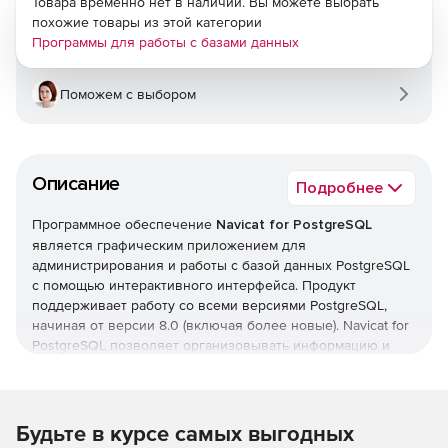
Товара временно нет в наличии. Вы можете выбрать
похожие товары из этой категории
Программы для работы с базами данных
Поможем с выбором
Описание
Подробнее
Программное обеспечение
Navicat for PostgreSQL
является графическим приложением для
администрирования и работы с базой данных PostgreSQL
с помощью интерактивного интерфейса. Продукт
поддерживает работу со всеми версиями PostgreSQL,
начиная от версии 8.0 (включая более новые). Navicat for
PostgreSQL позволяет организовывать информацию и
обмениваться данными в безопасном режиме. Navicat for
PostgreSQL позволяет пользователю подключаться к
локальным и удаленным серверам PostgreSQL,
предоставляя ряд инструментов, таких как
Будьте в курсе самых выгодных
администрирование баз данных, функции импорта и