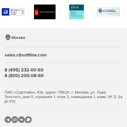
Графический интерфейс.
Архивация отчетов.
Поддержка протокола HTTP для связи с сервером
SQLite.
Москва
Импорт\экспорт настроек соединения во время
миграции с одной рабочей станции на другую.
sales.r@softline.com
Быстрое открытие базы данных после соединения.
8 (495) 232-00-60
8 (800) 200-08-60
Возможность быстро добавлять файлы других баз
данных.
ПАО «Софтлайн». Юр. адрес: 119021, г. Москва, ул. Льва
Поддержка различных параметров при составлении
Толстого, дом 5, строение 1, этаж 3, помещение 1, комн. № 2, 2а
запросов.
(А-311)
Функция Code Folding позволяет скрывать или
демонстрировать секции кода для улучшенной
навигации и прочтения.