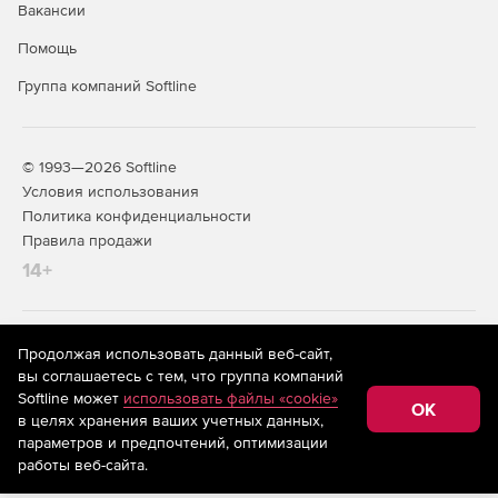
Вакансии
Помощь
Группа компаний Softline
© 1993—2026 Softline
Условия использования
Политика конфиденциальности
Правила продажи
14+
На информационном ресурсе store.softline.ru применяются
Продолжая использовать данный веб-сайт,
рекомендательные технологии
(информационные технологии
вы соглашаетесь с тем, что группа компаний
предоставления информации на основе сбора,
Softline может
использовать файлы «cookie»
систематизации и анализа сведений, относящихся к
OK
в целях хранения ваших учетных данных,
предпочтениям пользователей сети «Интернет»,
находящихся на территории Российской Федерации)
параметров и предпочтений, оптимизации
работы веб-сайта.