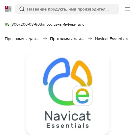
Softline
Поиск
Ме
8 (800) 200-08-60
Запрос цены
Инферит
Блог
Программы для программирования
Программы для работы с базами данных
Navicat Essentials