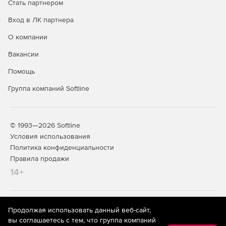
Стать партнером
Вход в ЛК партнера
О компании
Вакансии
Помощь
Группа компаний Softline
© 1993—2026 Softline
Условия использования
Политика конфиденциальности
Правила продажи
14+
На информационном ресурсе store.softline.ru применяются
Продолжая использовать данный веб-сайт,
рекомендательные технологии
(информационные технологии
вы соглашаетесь с тем, что группа компаний
предоставления информации на основе сбора,