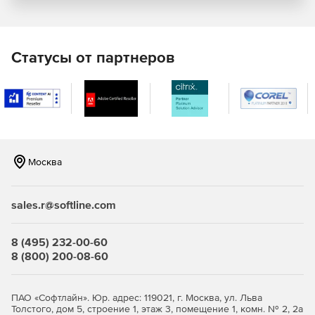
и элементам управления Navicat.
Мастер импорта/экспорта для преобразования данных
из текстовых форматов, таких как TXT, CSV, XML и
Статусы от партнеров
JSON. Возможность добавлять, изменять и удалять
записи с помощью встроенных редакторов. Можно
облегчить редактирование в представлении в виде
дерева, в представлении JSON и в классическом
представлении в виде таблицы. Navicat Essentials
предоставляет инструменты, необходимые для
эффективного управления данными и обеспечения
бесперебойного процесса.
Москва
Синхронизация настроек подключения и запросов с
облачной службой, чтобы получить к ним доступ в
sales.r@softline.com
режиме реального времени и делиться ими с
коллегами в любое время и в любом месте.
8 (495) 232-00-60
8 (800) 200-08-60
Установка безопасного соединения с помощью
туннелирования SSH и SSL, чтобы каждое соединение
было безопасным, стабильным и надежным.
ПАО «Софтлайн». Юр. адрес: 119021, г. Москва, ул. Льва
Поддержка различных методов аутентификации
Толстого, дом 5, строение 1, этаж 3, помещение 1, комн. № 2, 2а
серверов баз данных, таких как аутентификация PAM