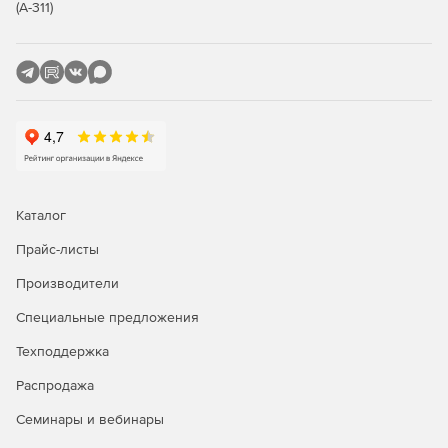
(А-311)
для MySQL и MariaDB, аутентификация Kerberos и
X.509 для MongoDB и аутентификация GSSAPI для
PostgreSQL.
Теперь доступно межплатформенное лицензирование
Каталог
Прайс-листы
Производители
Специальные предложения
Техподдержка
Распродажа
Семинары и вебинары