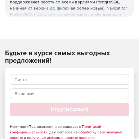
поддерживает работу со всеми версиями PostgreSQL,
начиная от версии 8.0 (включая более новые). Navicat for
PostgreSQL позволяет организовывать информацию и
обмениваться данными в безопасном режиме. Navicat for
PostgreSQL позволяет пользователю подключаться к
локальным и удаленным серверам PostgreSQL,
предоставляя ряд инструментов, таких как
администрирование баз данных, функции импорта и
Будьте в курсе самых выгодных
экспорта, создание резервных копий и восстановление
данных. Продукт поддерживает несколько соединений
предложений!
для локальных и удаленных PostgreSQL серверов. Navicat
for PostgreSQL поставляется в редакциях для Microsoft
Windows, Mac OS X and Linux.
Основные возможности:
Мощные инструменты управления данными.
ПОДПИСАТЬСЯ
Встроенная SQL-консоль.
Создание и запуск SQL-запросов.
Нажимая «Подписаться», я соглашаюсь с
Политикой
конфиденциальности
, даю согласие на
обработку персональных
данных
и
получение информационных рассылок
.
Синхронизация информации и структуры баз данных.