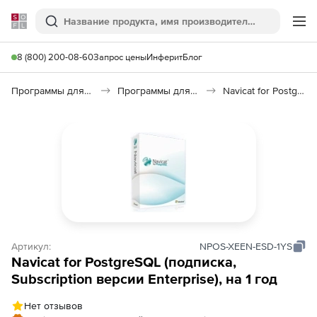
Softline
Поиск
Ме
8 (800) 200-08-60
Запрос цены
Инферит
Блог
Программы для программирования
Программы для работы с базами данных
Navicat for PostgreSQL
Артикул:
NPOS-XEEN-ESD-1YS
Navicat for PostgreSQL (подписка,
Subscription версии Enterprise), на 1 год
Нет отзывов