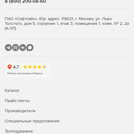
8 (800) 200-08-60
Поддержка различных параметров при составлении
запросов.
ПАО «Софтлайн». Юр. адрес: 119021, г. Москва, ул. Льва
Толстого, дом 5, строение 1, этаж 3, помещение 1, комн. № 2, 2а
Функция Code Folding позволяет скрывать или
(А-311)
демонстрировать секции кода для улучшенной
навигации и прочтения.
Системные требования:
Операционная система: Microsoft Windows XP, Vista,
Server 2003, Server 2008, Windows 7; Mac OS X 10.4
Tiger или 10.5 Leopard\10.6 Snow Leopard; Linux.
Процессор: Pentium II processor.
Каталог
Прайс-листы
Оперативная память: 256 Мб.
Производители
Свободное дисковое пространство: 65 Мб
Специальные предложения
Техподдержка