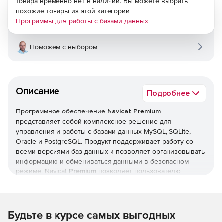
Товара временно нет в наличии. Вы можете выбрать
похожие товары из этой категории
Программы для работы с базами данных
Поможем с выбором
Описание
Подробнее
Программное обеспечение
Navicat Premium
представляет собой комплексное решение для
управления и работы с базами данных MySQL, SQLite,
Oracle и PostgreSQL. Продукт поддерживает работу со
всеми версиями баз данных и позволяет организовывать
информацию и обмениваться данными в безопасном
режиме. Navicat
Premium
позволяет пользователю
подключаться к локальным и удаленным серверам
PostgreSQL, MySQL, SQLite и Oracle, предоставляя ряд
инструментов, таких как администрирование баз данных,
функции импорта и экспорта, создание резервных копий
Будьте в курсе самых выгодных
и восстановление данных. Продукт поддерживает