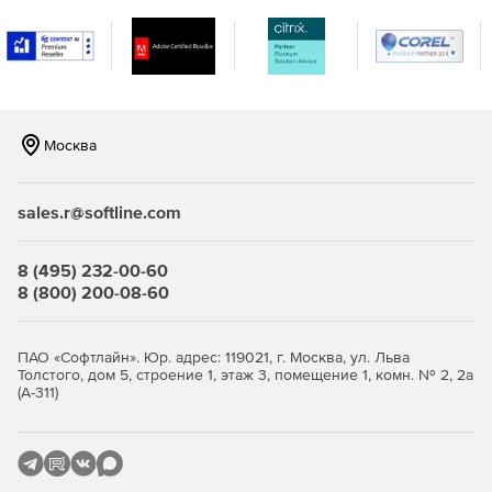
С помощью инструмента SQL Beautifier можно
форматировать SQL-код, используя набор правил и
обеспечивая производительность системы.
Поддержка стандартных функций редактирования.
Москва
Функция Code Folding позволяет скрывать или
демонстрировать секции кода для улучшенной
навигации и прочтения.
sales.r@softline.com
Импорт данных из ODBC (включая таблицы) после
8 (495) 232-00-60
настройки соединения с источником.
8 (800) 200-08-60
Возможность импорта данных в 18 форматах, включая
MS Access, MS Excel, XML, PDF и TXT.
ПАО «Софтлайн». Юр. адрес: 119021, г. Москва, ул. Льва
Толстого, дом 5, строение 1, этаж 3, помещение 1, комн. № 2, 2а
Экспорт данных в различные форматы: MS Access, MS
(А-311)
Excel, MS Word, HTML, PDF, TXT, CSV, DBF, XML и т. д.
Улучшенная миграция данных в другие базы данных.