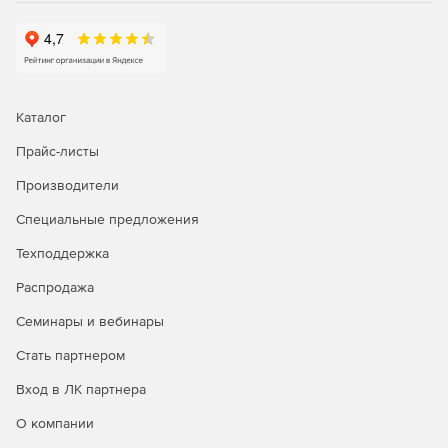
Синхронизация информации различных баз данных.
Возможность создавать расписание для резервного
копирования, импорта\экспорта данных, миграции
информации, синхронизации баз данных и т. д.
Каталог
Генерация уведомлений через электронную почту о
процессе выполнения заданий по расписанию.
Прайс-листы
Экспорт отчетов в различных форматах: text, pdf,
Производители
Lotus, Excel, Graphic, Html.
Специальные предложения
Архивация отчетов.
Техподдержка
Использование командной консоли управления SQL
Распродажа
Console.
Семинары и вебинары
Системные требования:
Стать партнером
Операционная система: Microsoft Windows XP, Vista,
Вход в ЛК партнера
Server 2003, Server 2008, Windows 7; Mac OS X 10.4
О компании
Tiger или 10.5 Leopard\10.6 Snow Leopard; Linux.