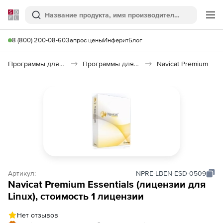
Softline
Поиск
Ме
8 (800) 200-08-60
Запрос цены
Инферит
Блог
Программы для программирования
Программы для работы с базами данных
Navicat Premium
Артикул:
NPRE-LBEN-ESD-0509
Navicat Premium Essentials (лицензии для
Linux), стоимость 1 лицензии
Нет отзывов