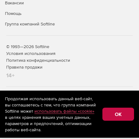
Вакансии
Процессор: Pentium II processor.
Помощь
Оперативная память: 256 Мб.
Группа компаний Softline
Свободное дисковое пространство: 65 Мб
© 1993—2026 Softline
Условия использования
Политика конфиденциальности
Правила продажи
14+
На информационном ресурсе store.softline.ru применяются
Продолжая использовать данный веб-сайт,
рекомендательные технологии
(информационные технологии
вы соглашаетесь с тем, что группа компаний
предоставления информации на основе сбора,
Softline может
использовать файлы «cookie»
систематизации и анализа сведений, относящихся к
OK
в целях хранения ваших учетных данных,
предпочтениям пользователей сети «Интернет»,
находящихся на территории Российской Федерации)
параметров и предпочтений, оптимизации
работы веб-сайта.