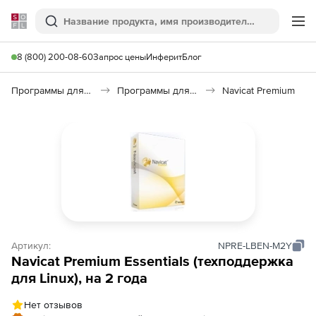
Softline
Поиск
Ме
8 (800) 200-08-60
Запрос цены
Инферит
Блог
Программы для программирования
Программы для работы с базами данных
Navicat Premium
Артикул:
NPRE-LBEN-M2Y
Navicat Premium Essentials (техподдержка
для Linux), на 2 года
Нет отзывов