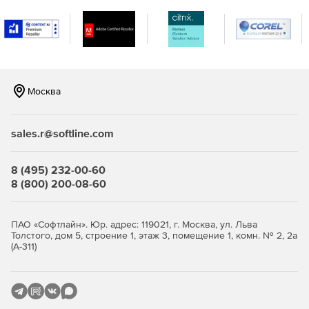
С помощью инструмента SQL Beautifier можно
форматировать SQL-код, используя набор правил и
обеспечивая производительность системы.
Поддержка стандартных функций редактирования.
Москва
Функция Code Folding позволяет скрывать или
демонстрировать секции кода для улучшенной
навигации и прочтения.
sales.r@softline.com
Импорт данных из ODBC (включая таблицы) после
8 (495) 232-00-60
настройки соединения с источником.
8 (800) 200-08-60
Возможность импорта данных в 18 форматах, включая
MS Access, MS Excel, XML, PDF и TXT.
ПАО «Софтлайн». Юр. адрес: 119021, г. Москва, ул. Льва
Толстого, дом 5, строение 1, этаж 3, помещение 1, комн. № 2, 2а
Экспорт данных в различные форматы: MS Access, MS
(А-311)
Excel, MS Word, HTML, PDF, TXT, CSV, DBF, XML и т. д.
Улучшенная миграция данных в другие базы данных.