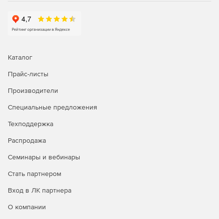
Синхронизация информации различных баз данных.
Возможность создавать расписание для резервного
копирования, импорта\экспорта данных, миграции
информации, синхронизации баз данных и т. д.
Каталог
Генерация уведомлений через электронную почту о
процессе выполнения заданий по расписанию.
Прайс-листы
Экспорт отчетов в различных форматах: text, pdf,
Производители
Lotus, Excel, Graphic, Html.
Специальные предложения
Архивация отчетов.
Техподдержка
Использование командной консоли управления SQL
Распродажа
Console.
Семинары и вебинары
Системные требования:
Стать партнером
Операционная система: Microsoft Windows XP, Vista,
Вход в ЛК партнера
Server 2003, Server 2008, Windows 7; Mac OS X 10.4
О компании
Tiger или 10.5 Leopard\10.6 Snow Leopard; Linux.