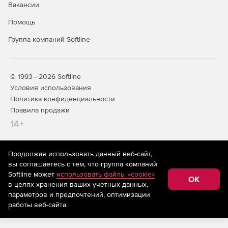
Вакансии
Процессор: Pentium II processor.
Помощь
Оперативная память: 256 Мб.
Группа компаний Softline
Свободное дисковое пространство: 65 Мб
© 1993—2026 Softline
Условия использования
Политика конфиденциальности
Правила продажи
14+
Продолжая использовать данный веб-сайт,
На информационном ресурсе store.softline.ru применяются
вы соглашаетесь с тем, что группа компаний
рекомендательные технологии
(информационные технологии
Softline может
использовать файлы «cookie»
предоставления информации на основе сбора,
OK
в целях хранения ваших учетных данных,
систематизации и анализа сведений, относящихся к
предпочтениям пользователей сети «Интернет»,
параметров и предпочтений, оптимизации
находящихся на территории Российской Федерации)
работы веб-сайта.