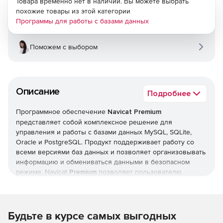
Товара временно нет в наличии. Вы можете выбрать
похожие товары из этой категории
Программы для работы с базами данных
Поможем с выбором
Описание
Подробнее
Программное обеспечение
Navicat Premium
представляет собой комплексное решение для
управления и работы с базами данных MySQL, SQLite,
Oracle и PostgreSQL. Продукт поддерживает работу со
всеми версиями баз данных и позволяет организовывать
информацию и обмениваться данными в безопасном
режиме. Navicat
Premium
позволяет пользователю
подключаться к локальным и удаленным серверам
PostgreSQL, MySQL, SQLite и Oracle, предоставляя ряд
инструментов, таких как администрирование баз данных,
функции импорта и экспорта, создание резервных копий
Будьте в курсе самых выгодных
и восстановление данных. Продукт поддерживает