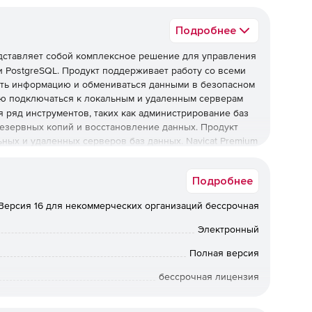
Подробнее
ставляет собой комплексное решение для управления
 и PostgreSQL. Продукт поддерживает работу со всеми
ать информацию и обмениваться данными в безопасном
ю подключаться к локальным и удаленным серверам
яя ряд инструментов, таких как администрирование баз
резервных копий и восстановление данных. Продукт
ных и удаленных серверов баз данных. Navicat Premium
 Mac OS X and Linux.
Подробнее
Версия 16 для некоммерческих организаций бессрочная
ером базы данных.
Электронный
мя миграции с одной рабочей станции на другую.
Полная версия
нения.
бессрочная лицензия
Некоммерческая
 баз данных.