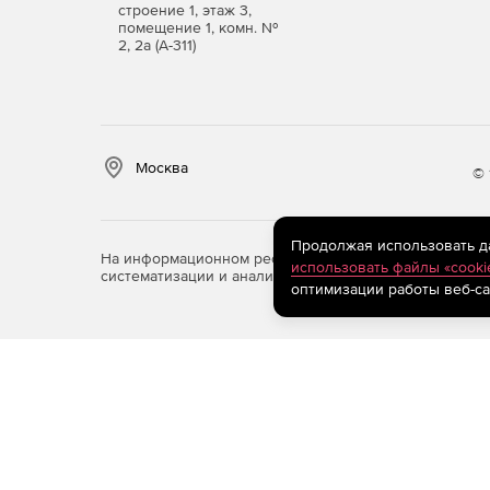
строение 1, этаж 3,
помещение 1, комн. №
2, 2а (А-311)
Москва
© 
Продолжая использовать дан
На информационном ресурсе store.softline.ru примен
использовать файлы «cooki
систематизации и анализа сведений, относящихся к 
оптимизации работы веб-са