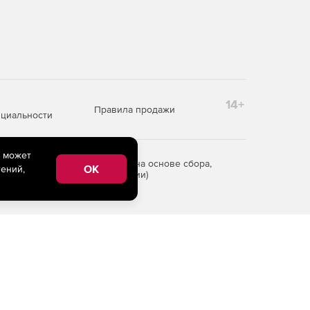
14+
Правила продажи
циальности
e может
редоставления информации на основе сбора,
OK
ений,
рритории Российской Федерации)