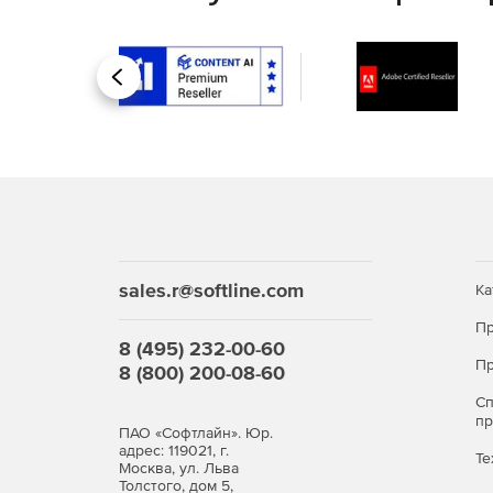
Оперативная память: 256 Мб.
Свободное дисковое пространство: 65 Мб
Назад
sales.r@softline.com
Ка
Пр
8 (495) 232-00-60
Пр
8 (800) 200-08-60
С
п
ПАО «Софтлайн». Юр.
адрес: 119021, г.
Те
Москва, ул. Льва
Толстого, дом 5,