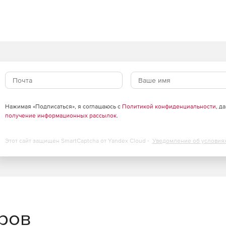
анных.
рвного копирования, импорта\экспорта данных,
ных и т. д.
почту о процессе выполнения заданий по расписанию.
f, Lotus, Excel, Graphic, Html.
Нажимая «Подписаться», я соглашаюсь с
Политикой конфиденциальности
, д
получение информационных рассылок
.
ия SQL Console.
Этот сайт защищен SmartCaptcha от Yandex Cloud -
Уведомление об условия
Vista, Server 2003, Server 2008, Windows 7; Mac OS X
Linux.
еров