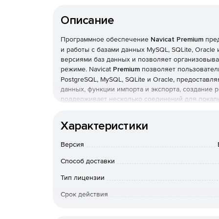
Описание
Программное обеспечение
Navicat Premium
пред
и работы с базами данных MySQL, SQLite, Oracle
версиями баз данных и позволяет организовыв
режиме. Navicat
Premium
позволяет пользовател
PostgreSQL, MySQL, SQLite и Oracle, предоставл
данных, функции импорта и экспорта, создание 
поддерживает несколько соединений для локаль
поставляется в редакциях для Microsoft Windows,
Характеристики
Основные возможности:
Версия
Поддержка протокола HTTP для связи с серв
Способ доставки
Импорт\экспорт настроек соединения во вре
Тип лицензии
Быстрое открытие базы данных после соеди
Срок действия
Тип организации
Возможность быстро добавлять файлы других