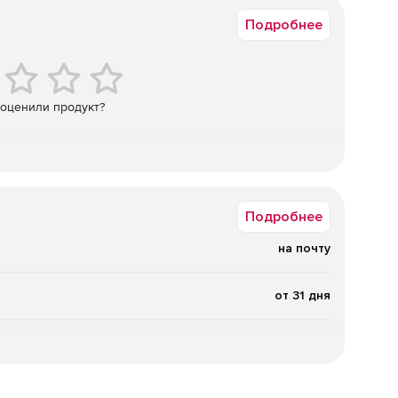
Подробнее
тавлять и редактировать запросы без знания SQL.
влении запросов.
о форматировать SQL-код, используя набор правил и
 оценили продукт?
ания.
ли демонстрировать секции кода для улучшенной
Подробнее
на почту
осле настройки соединения с источником.
от 31 дня
включая MS Access, MS Excel, XML, PDF и TXT.
ss, MS Excel, MS Word, HTML, PDF, TXT, CSV, DBF, XML и
данных.