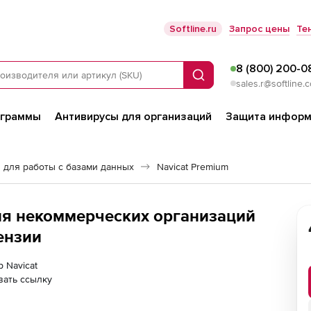
Softline.ru
Запрос цены
Те
8 (800) 200-0
Поиск
sales.r@softline.
ограммы
Антивирусы для организаций
Защита информ
 для работы с базами данных
Navicat Premium
для некоммерческих организаций
ензии
р Navicat
вать ссылку