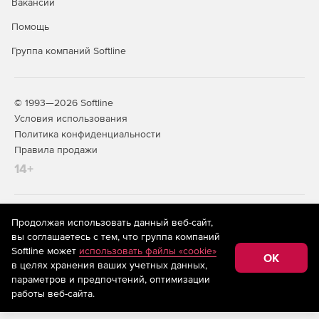
Вакансии
Оперативная память: 256 Мб.
Помощь
Свободное дисковое пространство: 65 Мб
Группа компаний Softline
© 1993—2026 Softline
Условия использования
Политика конфиденциальности
Правила продажи
14+
На информационном ресурсе store.softline.ru применяются
Продолжая использовать данный веб-сайт,
рекомендательные технологии
(информационные технологии
вы соглашаетесь с тем, что группа компаний
предоставления информации на основе сбора,
Softline может
использовать файлы «cookie»
систематизации и анализа сведений, относящихся к
OK
в целях хранения ваших учетных данных,
предпочтениям пользователей сети «Интернет»,
находящихся на территории Российской Федерации)
параметров и предпочтений, оптимизации
работы веб-сайта.