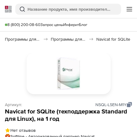
Softline
Поиск
Ме
8 (800) 200-08-60
Запрос цены
Инферит
Блог
Программы для программирования
Программы для работы с базами данных
Navicat for SQLite
Артикул:
NSQL-LSEN-M1Y
Navicat for SQLite (техподдержка Standard
для Linux), на 1 год
Нет отзывов
Softline - Авторизованный партнер Navicat