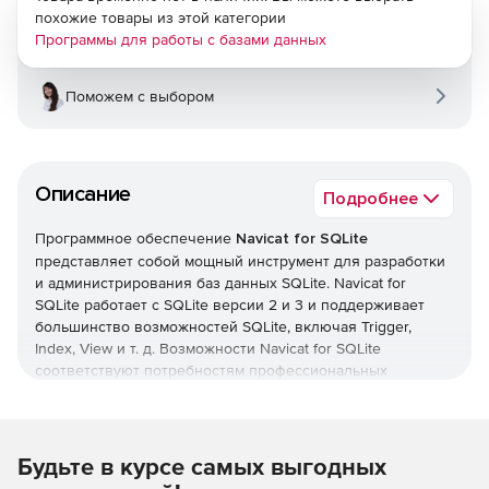
похожие товары из этой категории
Программы для работы с базами данных
Поможем с выбором
Описание
Подробнее
Программное обеспечение
Navicat for SQLite
представляет собой мощный инструмент для разработки
и администрирования баз данных SQLite. Navicat for
SQLite работает с SQLite версии 2 и 3 и поддерживает
большинство возможностей SQLite, включая Trigger,
Index, View и т. д. Возможности Navicat for SQLite
соответствуют потребностям профессиональных
разработчиков. С помощью графического
пользовательского интерфейса Navicat for SQLite
позволяет быстро создавать и организовывать
информацию, обеспечивает безопасный доступ и обмен
Будьте в курсе самых выгодных
данными SQLite. Продукт Navicat for SQLite доступен в