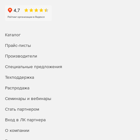
копирования, импорта\экспорта данных, миграции
информации, синхронизации баз данных и т. д.
Генерация уведомлений через электронную почту о
процессе выполнения заданий по расписанию.
Каталог
Экспорт отчетов в различных форматах: text, pdf,
Прайс-листы
Lotus, Excel, Graphic, Html.
Производители
Архивация отчетов.
Специальные предложения
Использование командной консоли управления SQL
Техподдержка
Console.
Распродажа
Системные требования:
Семинары и вебинары
Операционная система: Microsoft Windows XP, Vista,
Стать партнером
Server 2003, Server 2008, Windows 7\Mac OS X 10.4
Tiger или 10.5 Leopard\10.6 Snow Leopard.
Вход в ЛК партнера
О компании
Процессор: Pentium II processor.