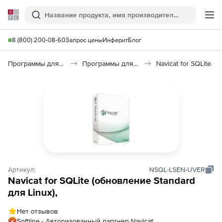
Softline
Поиск
Ме
8 (800) 200-08-60
Запрос цены
Инферит
Блог
Программы для программирования
Программы для работы с базами данных
Navicat for SQLite
Артикул:
NSQL-LSEN-UVER
Navicat for SQLite (обновление Standard
для Linux),
Нет отзывов
Softline - Авторизованный партнер Navicat