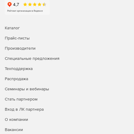
информации, синхронизации баз данных и т. д.
Генерация уведомлений через электронную почту о
процессе выполнения заданий по расписанию.
Каталог
Экспорт отчетов в различных форматах: text, pdf,
Прайс-листы
Lotus, Excel, Graphic, Html.
Производители
Архивация отчетов.
Специальные предложения
Использование командной консоли управления SQL
Техподдержка
Console.
Распродажа
Системные требования:
Семинары и вебинары
Операционная система: Microsoft Windows XP, Vista,
Стать партнером
Server 2003, Server 2008, Windows 7\Mac OS X 10.4
Tiger или 10.5 Leopard\10.6 Snow Leopard.
Вход в ЛК партнера
О компании
Процессор: Pentium II processor.
Вакансии
Оперативная память: 256 Мб.