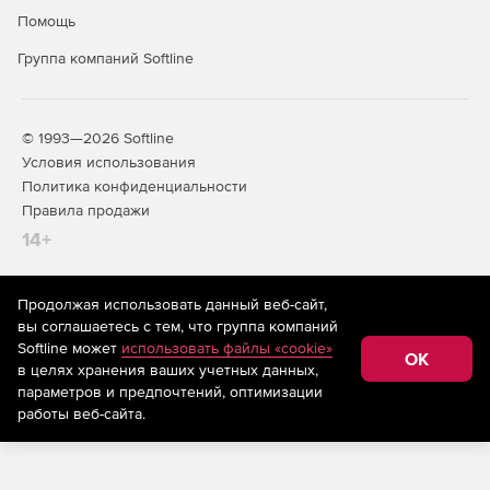
Помощь
Свободное дисковое пространство: 65 Мб
Группа компаний Softline
© 1993—2026 Softline
Условия использования
Политика конфиденциальности
Правила продажи
14+
Продолжая использовать данный веб-сайт,
На информационном ресурсе store.softline.ru применяются
вы соглашаетесь с тем, что группа компаний
рекомендательные технологии
(информационные технологии
Softline может
использовать файлы «cookie»
предоставления информации на основе сбора,
OK
в целях хранения ваших учетных данных,
систематизации и анализа сведений, относящихся к
предпочтениям пользователей сети «Интернет»,
параметров и предпочтений, оптимизации
находящихся на территории Российской Федерации)
работы веб-сайта.