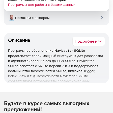
Программы для работы с базами данных
Поможем с выбором
Описание
Подробнее
Программное обеспечение
Navicat for SQLite
представляет собой мощный инструмент для разработки
и администрирования баз данных SQLite. Navicat for
SQLite работает с SQLite версии 2 и 3 и поддерживает
большинство возможностей SQLite, включая Trigger,
Index, View и т. д. Возможности Navicat for SQLite
соответствуют потребностям профессиональных
разработчиков. С помощью графического
пользовательского интерфейса Navicat for SQLite
позволяет быстро создавать и организовывать
информацию, обеспечивает безопасный доступ и обмен
Будьте в курсе самых выгодных
данными SQLite. Продукт Navicat for SQLite доступен в
предложений!
двух редакциях: Windows и Mac OS X.