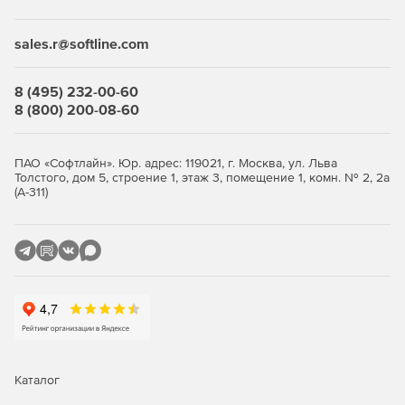
Полосность дорог.
sales.r@softline.com
Предупреждения Speedcam.
Брендированные POI.
8 (495) 232-00-60
8 (800) 200-08-60
Широкие возможности кастомизации.
Высокодетализированная карта:
ПАО «Софтлайн». Юр. адрес: 119021, г. Москва, ул. Льва
Толстого, дом 5, строение 1, этаж 3, помещение 1, комн. № 2, 2а
(А-311)
Все строения с точными контурами и полной
адресацией.
Полная дорожная сеть, включая платные магистрали,
грунтовые дороги и внутридворовые проезды.
POI, включая станции метро, аэропорты, вокзалы,
отели, заправки, магазины, больницы, рестораны,
банки, достопримечательности и др.
Парки, холмы, горы, водоемы и т. д.
Каталог