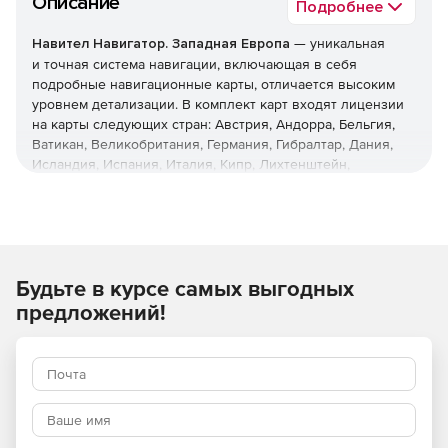
Описание
Подробнее
Навител Навигатор. Западная Европа
— уникальная
и точная система навигации, включающая в себя
подробные навигационные карты, отличается высоким
уровнем детализации. В комплект карт входят лицензии
на карты следующих стран: Австрия, Андорра, Бельгия,
Ватикан, Великобритания, Германия, Гибралтар, Дания,
Исландия, Испания, Италия, Кипр, Лихтенштейн,
Люксембург, Мальта, Монако, Нидерланды, Норвегия,
Остров Мэн, Португалия, Сан-Марино, Финляндия,
Франция, Швейцария, Швеция. Карты содержат
актуальные данные об инфраструктуре городов и
населенных пунктов с удобным поиском — по адресу,
Будьте в курсе самых выгодных
ближайшим объектам, координатам и другим параметрам.
предложений!
Предназначена для смартфонов, планшетов и
автонавигаторов, снабжённых ГЛОНАСС/GPS-
приёмником. Не для IPHONE/IPAD (iOS)!
В дорожную сеть подробных карт для построения
оптимального маршрута включены все улицы и дороги с
учетом направленности движения и транспортных