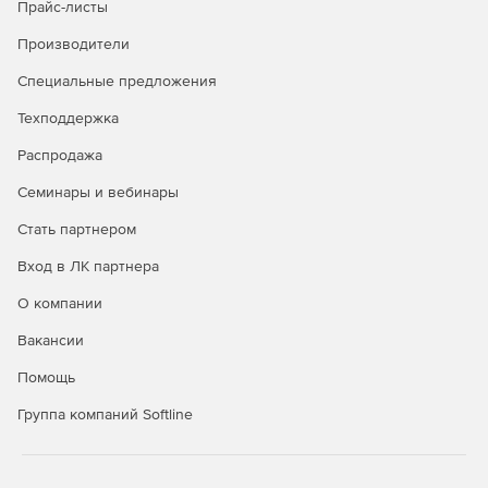
Прайс-листы
Названия улиц, номера и корпуса домов, зданий и
сооружений.
Производители
Административные деления городов.
Специальные предложения
Техподдержка
Геодезическая видеосъемка:
Распродажа
Видеокамеры собирают информацию о дорожных
знаках, дорожной разметке,3D-структуре дорог
Семинары и вебинары
(развязках), о нумерации строений, точках poi и т. д.
Стать партнером
Геодезический департамент
Вход в ЛК партнера
Собственный отдел специалистов в области геодезии
О компании
и картографии NAVITEL с парком специально
Вакансии
оборудованных автомобилей занимается выверкой
дорожного графа и сбором информации о полезных
Помощь
объектах для создания актуальных и подробных
навигационных карт.
Группа компаний Softline
Более 30 экипажей авто ежегодно собирают более
500 000 км треков с видеозаписями.