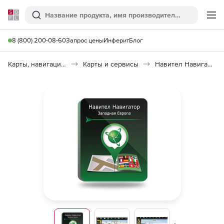
Softline
Поиск
Ме
8 (800) 200-08-60
Запрос цены
Инферит
Блог
Карты, навигация, путешествия
Карты и сервисы
Навител Навигатор. Западная Европа