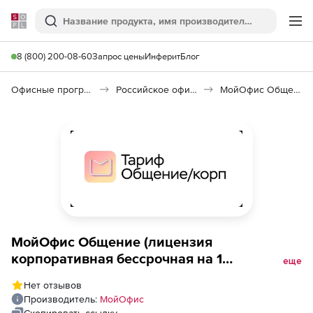
Softline
Поиск
Ме
8 (800) 200-08-60
Запрос цены
Инферит
Блог
Офисные программы
Российское офисное ПО (Импортозамещение)
МойОфис Общение
МойОфис Общение (лицензия
корпоративная бессрочная на 1
еще
пользователя, с правом на получение
Нет отзывов
обновлений, для коммерческих
Производитель:
МойОфис
заказчиков), получение обновлений в
Скопировать ссылку