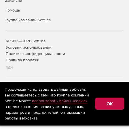
Вакансии
Помощь
Группа компаний Softline
© 1993—2026 Softline
Условия использования
Политика конфиденциальности
Правила продажи
14+
На информационном ресурсе store.softline.ru применяются
Продолжая использовать данный веб-сайт,
рекомендательные технологии
(информационные технологии
вы соглашаетесь с тем, что группа компаний
предоставления информации на основе сбора,
Softline может
использовать файлы «cookie»
систематизации и анализа сведений, относящихся к
OK
в целях хранения ваших учетных данных,
предпочтениям пользователей сети «Интернет»,
находящихся на территории Российской Федерации)
параметров и предпочтений, оптимизации
работы веб-сайта.