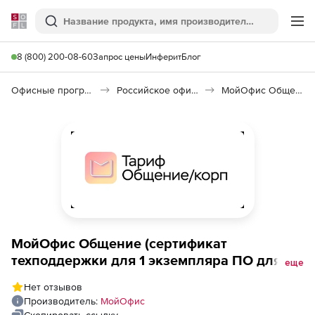
Softline
Поиск
Ме
8 (800) 200-08-60
Запрос цены
Инферит
Блог
Офисные программы
Российское офисное ПО (Импортозамещение)
МойОфис Общение
МойОфис Общение (сертификат
техподдержки для 1 экземпляра ПО для
еще
коммерческих заказчиков на 1 год),
Нет отзывов
уровень Расширенный
Производитель:
МойОфис
Скопировать ссылку