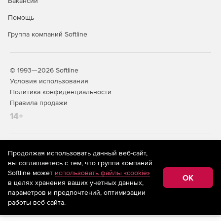
Вакансии
Помощь
Группа компаний Softline
© 1993—2026 Softline
Условия использования
Политика конфиденциальности
Правила продажи
14+
На информационном ресурсе store.softline.ru применяются
Продолжая использовать данный веб-сайт,
рекомендательные технологии
(информационные технологии
вы соглашаетесь с тем, что группа компаний
предоставления информации на основе сбора,
Softline может
использовать файлы «cookie»
систематизации и анализа сведений, относящихся к
OK
в целях хранения ваших учетных данных,
предпочтениям пользователей сети «Интернет»,
находящихся на территории Российской Федерации)
параметров и предпочтений, оптимизации
работы веб-сайта.