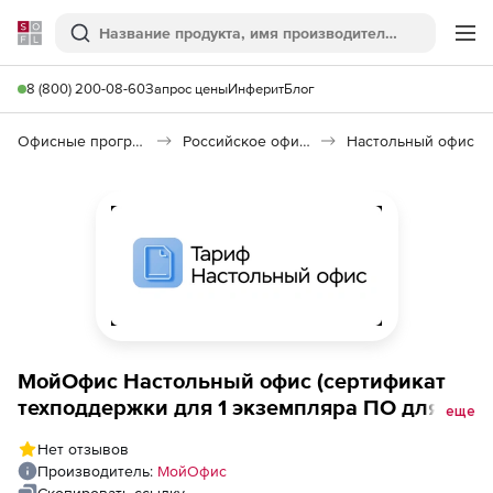
Softline
Поиск
Ме
8 (800) 200-08-60
Запрос цены
Инферит
Блог
Офисные программы
Российское офисное ПО (Импортозамещение)
Настольный офис
МойОфис Настольный офис (сертификат
техподдержки для 1 экземпляра ПО для
еще
коммерческих заказчиков на 1 год),
Нет отзывов
уровень Премиальный
Производитель:
МойОфис
Скопировать ссылку