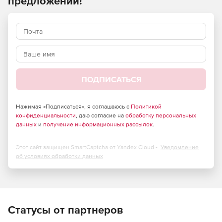
предложений!
Почта
Mailion
МойСинхронизатор
ПОДПИСАТЬСЯ
Нажимая «Подписаться», я соглашаюсь с
Политикой
конфиденциальности
, даю согласие на
обработку персональных
данных
и
получение информационных рассылок
.
Этот сайт защищен SmartCaptcha от Yandex Cloud -
Уведомление
об условиях обработки данных
Статусы от партнеров