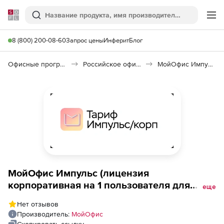
Softline
Поиск
Ме
8 (800) 200-08-60
Запрос цены
Инферит
Блог
Офисные программы
Российское офисное ПО (Импортозамещение)
МойОфис Импульс
МойОфис Импульс (лицензия
корпоративная на 1 пользователя для
еще
государственных заказчиков), на 1 год
Нет отзывов
Производитель:
МойОфис
Скопировать ссылку