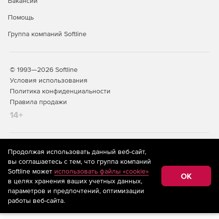
Вакансии
Помощь
Группа компаний Softline
© 1993—2026 Softline
Условия использования
Политика конфиденциальности
Правила продажи
14+
На информационном ресурсе store.softline.ru применяются
Продолжая использовать данный веб-сайт,
рекомендательные технологии
(информационные технологии
вы соглашаетесь с тем, что группа компаний
предоставления информации на основе сбора,
Softline может
использовать файлы «cookie»
систематизации и анализа сведений, относящихся к
OK
в целях хранения ваших учетных данных,
предпочтениям пользователей сети «Интернет»,
находящихся на территории Российской Федерации)
параметров и предпочтений, оптимизации
работы веб-сайта.