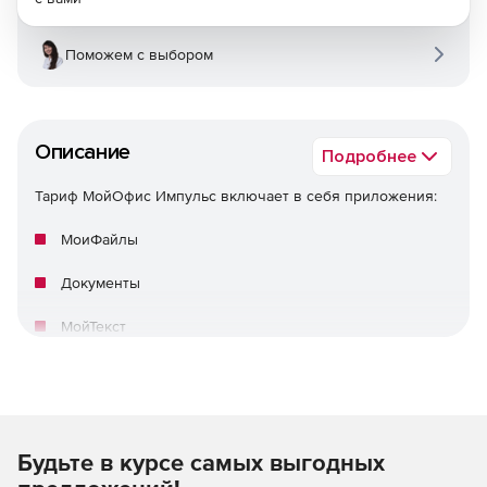
Поможем с выбором
Описание
Подробнее
Тариф МойОфис Импульс включает в себя приложения:
МоиФайлы
Документы
МойТекст
МояТаблица
МояПрезентация
МояДоска
Будьте в курсе самых выгодных