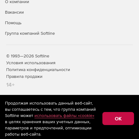
О компании
Вакансии
Помощь
Группа компаний Softline
© 1993—2026 Softline
Условия использования
Политика конфиденциальности
Правила продажи
14+
Продолжая использовать данный веб-сайт,
На информационном ресурсе store.softline.ru применяются
вы соглашаетесь с тем, что группа компаний
рекомендательные технологии
(информационные технологии
Softline может
использовать файлы «cookie»
предоставления информации на основе сбора,
OK
в целях хранения ваших учетных данных,
систематизации и анализа сведений, относящихся к
предпочтениям пользователей сети «Интернет»,
параметров и предпочтений, оптимизации
находящихся на территории Российской Федерации)
работы веб-сайта.