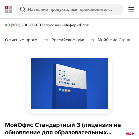
Softline
Поиск
Ме
8 (800) 200-08-60
Запрос цены
Инферит
Блог
Офисные программы
Российское офисное ПО (Импортозамещение)
МойОфис Стандартный 3
МойОфис Стандартный 3 (лицензия на
обновление для образовательных
еще