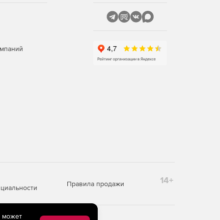
омпаний
14+
Правила продажи
циальности
e может