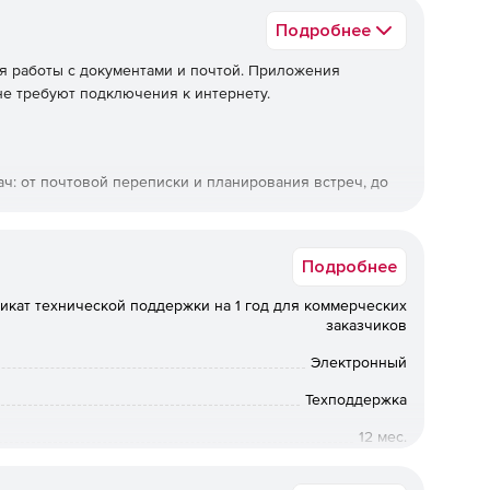
Подробнее
я работы с документами и почтой. Приложения
не требуют подключения к интернету.
ч: от почтовой переписки и планирования встреч, до
, презентациями, созданными в других офисных
Подробнее
икат технической поддержки на 1 год для коммерческих
 элементов управления во всех приложениях.
заказчиков
Электронный
Техподдержка
ю надстроек и макросов.
12 мес.
внесенных изменений.
Коммерческая