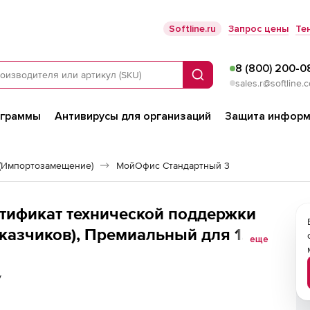
Softline.ru
Запрос цены
Те
8 (800) 200-0
Поиск
sales.r@softline.
ограммы
Антивирусы для организаций
Защита информ
(Импортозамещение)
МойОфис Стандартный 3
тификат технической поддержки
аказчиков), Премиальный для 1
еще
беспечения
у