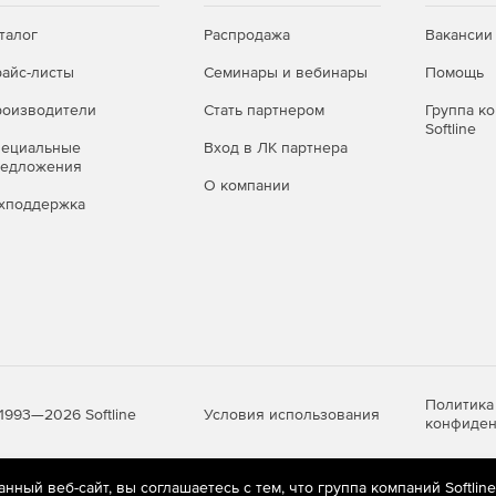
талог
Распродажа
Вакансии
айс-листы
Семинары и вебинары
Помощь
оизводители
Стать партнером
Группа к
Softline
пециальные
Вход в ЛК партнера
редложения
О компании
хподдержка
Политика
Условия использования
1993—2026 Softline
конфиден
ный веб-сайт, вы соглашаетесь с тем, что группа компаний Softlin