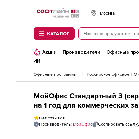
Softline
Москва
КАТАЛОГ
Акции
Производители
Офисные пр
ИИ
Офисные программы
Российское офисное ПО 
МойОфис Стандартный 3 (сер
на 1 год для коммерческих з
экземпляра программного о
Нет отзывов
Производитель:
МойОфис
Скопировать ссылк