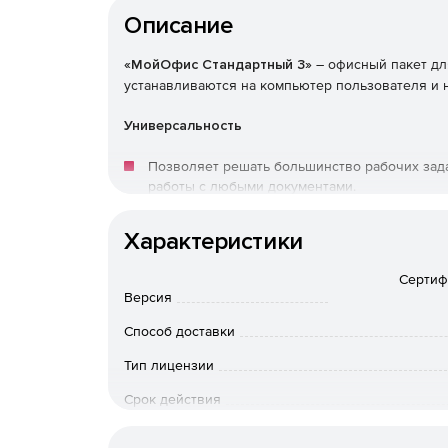
Описание
«МойОфис Стандартный 3»
– офисный пакет дл
устанавливаются на компьютер пользователя и 
Универсальность
Позволяет решать большинство рабочих зада
работы с любыми документами.
Подходит для работы с текстами, таблицами
Характеристики
программах.
Сертиф
Понятный интерфейс и единое расположение
Версия
Способ доставки
Дополнительные возможности
Тип лицензии
Автоматизация рутинных операций с помощь
Срок действия
Комментирование документа и отображение 
Тип организации