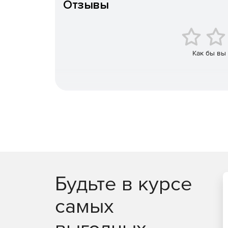
Отзывы
Визуализация данных и работа с аналитичес
Планирование встреч и бронирование ресурс
кнопки для ответа на приглашения в почте.
Как бы вы
Защита информации
Полный контроль исходного кода.
Аудит безопасности и исправление уязвимос
Будьте в курсе
самых
выгодных