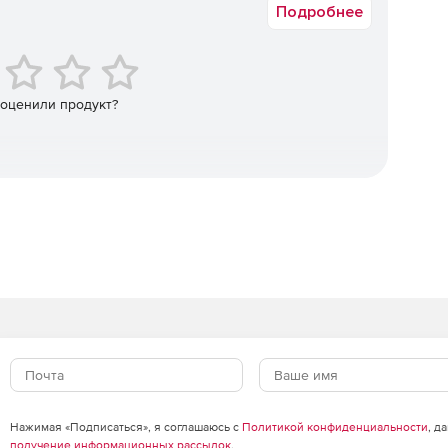
Подробнее
кими панелями.
ов в календаре, отправка приглашений и быстрые
 оценили продукт?
тей.
Нажимая «Подписаться», я соглашаюсь с
Политикой конфиденциальности
, д
получение информационных рассылок
.