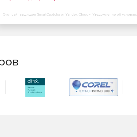
Этот сайт защищен SmartCaptcha от Yandex Cloud -
Уведомление об условия
еров