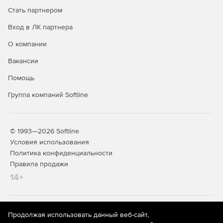
Стать партнером
Вход в ЛК партнера
О компании
Вакансии
Помощь
Группа компаний Softline
© 1993—2026 Softline
Условия использования
Политика конфиденциальности
Правила продажи
14+
На информационном ресурсе store.softline.ru применяются
Продолжая использовать данный веб-сайт,
рекомендательные технологии
(информационные технологии