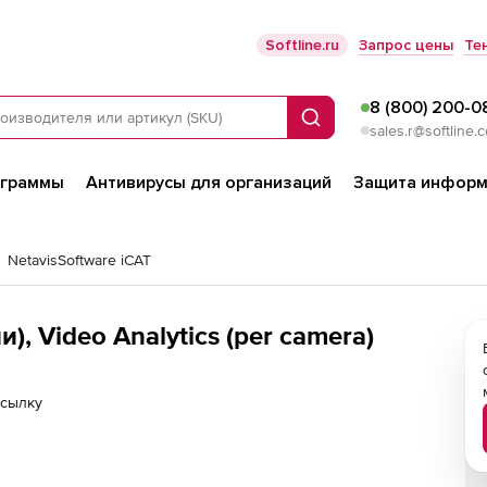
Softline.ru
Запрос цены
Те
8 (800) 200-0
Поиск
sales.r@softline.
ограммы
Антивирусы для организаций
Защита информ
NetavisSoftware iCAT
NetavisSoftware iCAT (лицензии), Video Analytics (per camera)
ссылку