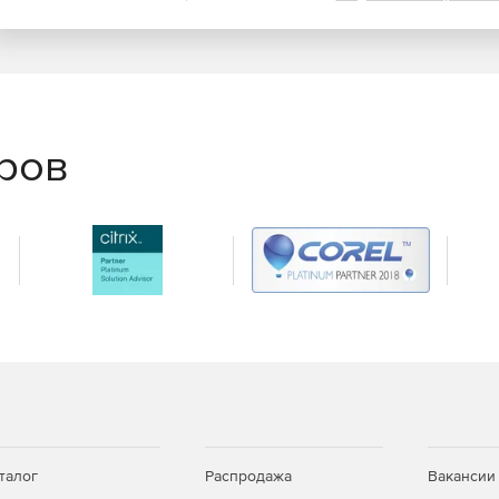
ссе, даже в туннельных сценариях.
еров
талог
Распродажа
Вакансии