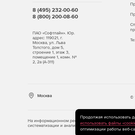
Пр
8 (495) 232-00-60
Пр
8 (800) 200-08-60
С
п
ПАО «Софтлайн». Юр.
адрес: 119021, г.
Те
Москва, ул. Льва
Толстого, дом 5,
строение 1, этаж 3,
помещение 1, комн. №
2, 2а (А-311)
Москва
© 
Продолжая использовать дан
На информационном ресурсе store.softline.ru примен
использовать файлы «cooki
систематизации и анализа сведений, относящихся к 
оптимизации работы веб-са