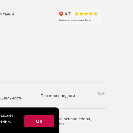
омпаний
14+
Правила продажи
циальности
e может
редоставления информации на основе сбора,
OK
ений,
рритории Российской Федерации)