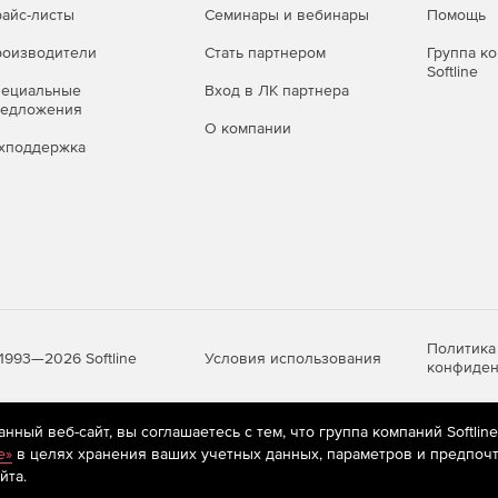
айс-листы
Семинары и вебинары
Помощь
оизводители
Стать партнером
Группа к
Softline
пециальные
Вход в ЛК партнера
редложения
О компании
хподдержка
Политика
Условия использования
1993—2026 Softline
конфиден
ный веб-сайт, вы соглашаетесь с тем, что группа компаний Softlin
яются
рекомендательные технологии
(информационные технологии п
e»
в целях хранения ваших учетных данных, параметров и предпочт
предпочтениям пользователей сети «Интернет», находящихся на те
йта.