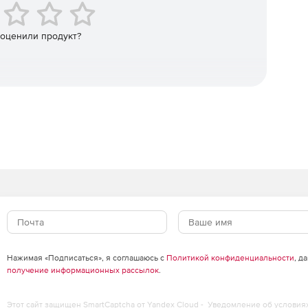
ражения камеры, которые помогают быстро
вом соответствующих действий.
 оценили продукт?
, которые останавливаются в определенной области
зависимости от конфигурации системы, это также может
тронной почты
литики iCAT для приложений трафика и транспорта:
 дефокусировка камеры, покрытие камеры и
ерируются события для уведомления пользователей о
Нажимая «Подписаться», я соглашаюсь с
Политикой конфиденциальности
, д
получение информационных рассылок
.
ширяет Observer с помощью трех приложений для анализа
Этот сайт защищен SmartCaptcha от Yandex Cloud -
Уведомление об условия