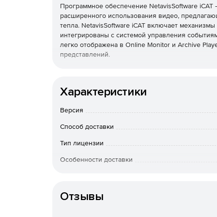
Программное обеспечение NetavisSoftware iCAT 
расширенного использования видео, предлагаю
тепла. NetavisSoftware iCAT включает механизм
интегрированы с системой управления событиям
легко отображена в Online Monitor и Archive Pl
представлений.
Smart Tripwire
Характеристики
Для подсчета статистики используется Tripwire, 
движущиеся объекты. Tripwire предназначен дл
Версия
условиях, предотвращает двойной подсчет одно
себя компонент самообучения, а также определ
Способ доставки
варианты области отслеживания объектов позво
подсчета накладных расходов улучшает подсчет
Тип лицензии
Особенности доставки
iCAT Heat Maps
Артикул
Netavis iCAT может генерировать статистику из
Отзывы
количества движущихся объектов, скорости дви
и времени остановки. Благодаря функции Heat M