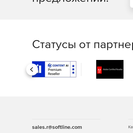
трафика и обнаружения опасных ситуаций на шо
Статусы от партн
Назад
sales.r@softline.com
Ка