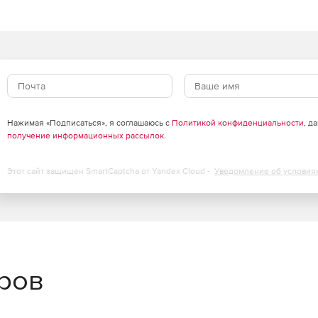
Нажимая «Подписаться», я соглашаюсь с
Политикой конфиденциальности
, д
получение информационных рассылок
.
Этот сайт защищен SmartCaptcha от Yandex Cloud -
Уведомление об условия
еров