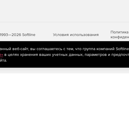
Политика
Условия использования
1993—2026 Softline
конфиден
ный веб-сайт, вы соглашаетесь с тем, что группа компаний Softlin
e»
в целях хранения ваших учетных данных, параметров и предпочт
яются
рекомендательные технологии
(информационные технологии п
йта.
предпочтениям пользователей сети «Интернет», находящихся на те