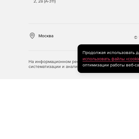
2, 2а (А-311)
Москва
© 
Продолжая использовать дан
использовать файлы «cooki
На информационном ресурсе store.softline.ru примен
оптимизации работы веб-са
систематизации и анализа сведений, относящихся к 