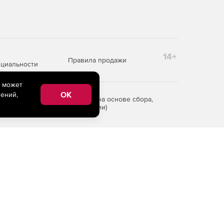
14+
Правила продажи
циальности
e может
OK
ений,
редоставления информации на основе сбора,
рритории Российской Федерации)