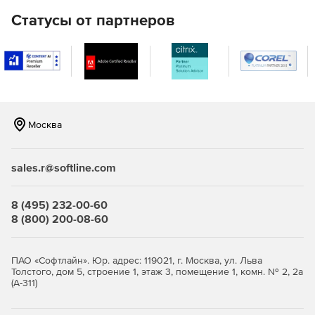
Система QIS на данный момент состоит из четырнадцати
Статусы от партнеров
аппаратных элементов и сервера управления:
Большой радиопульт – устройство, позволяющее
непосредственно произвести потребительскую
оценку качества обслуживания нажатием на одну из
кнопок.
Двухкнопочный, трехкнопочный пульт,
Москва
четырехкнопочный или пятикнопочный пульт –
устройство, позволяющее непосредственно
произвести потребителю оценку качества
sales.r@softline.com
обслуживания нажатием на одну из кнопок.
8 (495) 232-00-60
HID-регистратор – устройство предназначено для
8 (800) 200-08-60
связывания конкретной Радиокнопки, с конкретным
сотрудником компании.
ПАО «Софтлайн». Юр. адрес: 119021, г. Москва, ул. Льва
Хаб – устройство предназначено для сбора
Толстого, дом 5, строение 1, этаж 3, помещение 1, комн. № 2, 2а
передаваемой информации с Радиокнопок и HID-
(А-311)
регистраторов, аккумулирования ее и дальнейшей
передачи информации на центральный сервер.