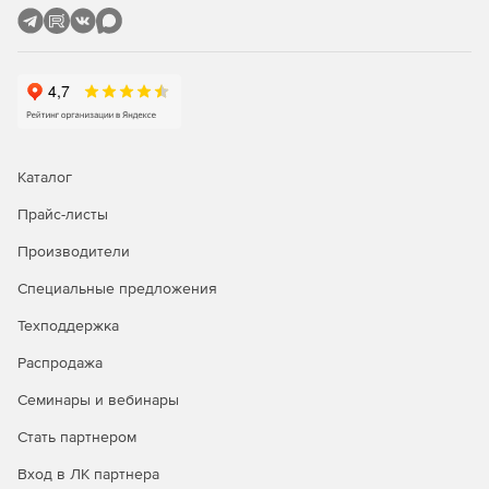
Планшет – устройство предназначено для вывода
сложных цепочек социологических опросов,
справочной информации, рекламной информации.
Интерактивная панель – устройство предназначено
для вывода сложных цепочек социологических
опросов, справочной информации, рекламной
Каталог
информации.
Прайс-листы
Центральный сервер предназначен для управления
всеми устройствами системы.
Производители
Специальные предложения
И другие варианты устройств потребительской
оценки.
Техподдержка
Распродажа
Семинары и вебинары
Стать партнером
Вход в ЛК партнера