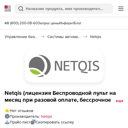
Softline
Поиск
Ме
8 (800) 200-08-60
Запрос цены
Инферит
Блог
Управление бизнесом, CRM/ERP
Системы автоматизации
Netqis
Netqis (лицензия Беcпроводной пульт на
месяц при разовой оплате, бессрочное ),
еще
на 2 кнопки
Нет отзывов
Производитель:
Netqis
Прайс-лист
Скопировать ссылку