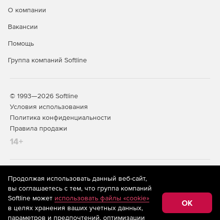
О компании
Вакансии
Помощь
Группа компаний Softline
© 1993—2026 Softline
Условия использования
Политика конфиденциальности
Правила продажи
14+
На информационном ресурсе store.softline.ru применяются
Продолжая использовать данный веб-сайт,
рекомендательные технологии
(информационные технологии
вы соглашаетесь с тем, что группа компаний
предоставления информации на основе сбора,
Softline может
использовать файлы «cookie»
систематизации и анализа сведений, относящихся к
OK
в целях хранения ваших учетных данных,
предпочтениям пользователей сети «Интернет»,
находящихся на территории Российской Федерации)
параметров и предпочтений, оптимизации