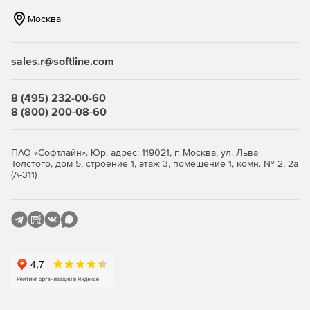
Возможность отправлять текстовые и голосовые
Москва
сообщения, графику, изображения и скриншоты,
оценивать и награждать учащихся, принимать запросы
помощи.
sales.r@softline.com
Позволяет ограничивать доступ к нежелательным
8 (495) 232-00-60
веб-сайтам, приложениям, настройкам системы; при
8 (800) 200-08-60
необходимости отключать доступ к функциям печати
или внешним USB-устройствам хранения; включать и
выключать компьютеры по сети.
ПАО «Софтлайн». Юр. адрес: 119021, г. Москва, ул. Льва
Толстого, дом 5, строение 1, этаж 3, помещение 1, комн. № 2, 2а
Возможность создавать планы уроков, хранить
(А-311)
информацию о прошедших уроках и событиях в
журналах, выставлять оценки учащимся, отправлять
оценки с комментариями.