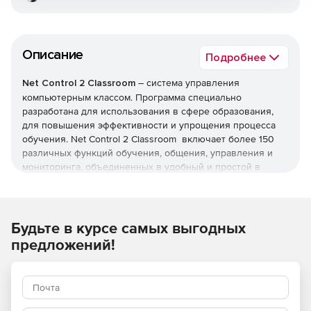
Описание
Подробнее
Net Control 2 Classroom
– система управления
компьютерным классом. Программа специально
разработана для использования в сфере образования,
для повышения эффективности и упрощения процесса
обучения. Net Control 2 Classroom включает более 150
различных функций обучения, общения, управления и
мониторинга, объединенных в удобный и простой в
использовании пользовательский интерфейс. Программа
предназначена для локальных сетей любого размера,
рекомендуется для классов с постоянным количеством
компьютеров, если каждый компьютер учащегося
Будьте в курсе самых выгодных
подключается к ограниченному количеству компьютеров
предложений!
преподавателей (до 10). Преподаватели могут работать с
несколькими группами (классами). Не требует сервера
или домена Windows. Доступен для Windows и OS X.
Основные возможности Net Control 2 Classroom: