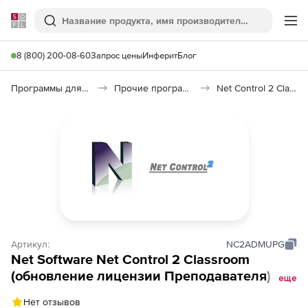
Softline
Поиск
Ме
8 (800) 200-08-60
Запрос цены
Инферит
Блог
Программы для образования и науки
Прочие программы
Net Control 2 Classroom
Артикул:
NC2ADMUPG
Net Software Net Control 2 Classroom
(обновление лицензии Преподавателя), до
еще
3 лет с предыдущей покупки. Количество
Нет отзывов