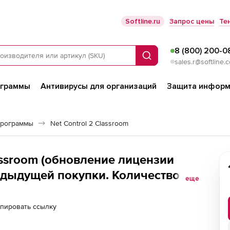
Softline.ru
Запрос цены
Те
8 (800) 200-0
Поиск
sales.r@softline.
ограммы
Антивирусы для организаций
Защита информ
программы
Net Control 2 Classroom
lassroom (обновление лицензии
редыдущей покупки. Количество
еще
пировать ссылку