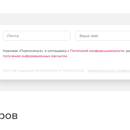
Нажимая «Подписаться», я соглашаюсь с
Политикой конфиденциальности
, д
получение информационных рассылок
.
Этот сайт защищен SmartCaptcha от Yandex Cloud -
Уведомление об условия
еров