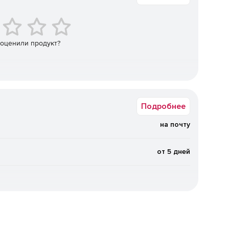
с помощью инструмента Desktop Recorder.
я мультимедийного контента на нескольких
 оценили продукт?
боту учащихся и помогать им, не вставая с рабочего
 удаленным рабочим столом.
вые сообщения, графику, изображения и скриншоты,
ь запросы помощи.
Подробнее
ьным веб-сайтам, приложениям, настройкам системы;
кциям печати или внешним USB-устройствам хранения;
на почту
от 5 дней
ть информацию о прошедших уроках и событиях в
равлять оценки с комментариями.