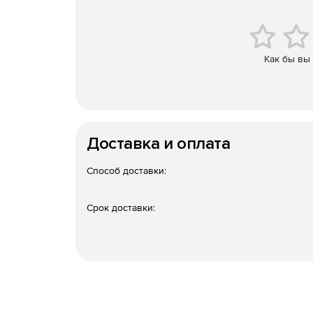
Позволяет создавать электронные учебники 
Предоставляет возможность воспроизведени
компьютерах пользователей одновременно.
Как бы вы
Позволяет преподавателю контролировать ра
места при помощи инструментария работы с
Возможность отправлять текстовые и голосо
оценивать и награждать учащихся, принимат
Доставка и оплата
Позволяет ограничивать доступ к нежелател
при необходимости отключать доступ к фун
Способ доставки:
включать и выключать компьютеры по сети.
Срок доставки:
Возможность создавать планы уроков, храни
журналах, выставлять оценки учащимся, отп