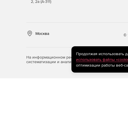
2, 2а (А-311)
Москва
© 
Продолжая использовать дан
На информационном ресурсе store.softline.ru примен
использовать файлы «cooki
систематизации и анализа сведений, относящихся к 
оптимизации работы веб-са