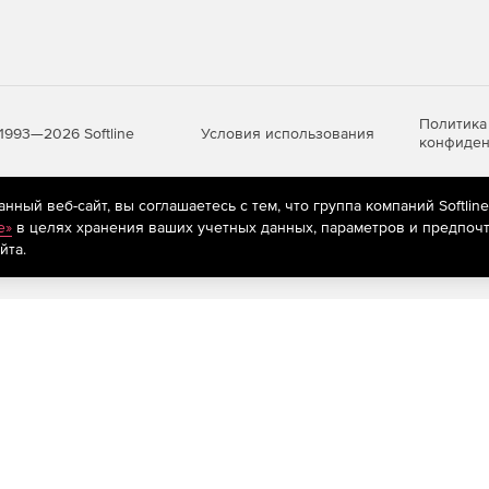
Политика
Условия использования
1993—2026 Softline
конфиден
ный веб-сайт, вы соглашаетесь с тем, что группа компаний Softlin
яются
рекомендательные технологии
(информационные технологии п
e»
в целях хранения ваших учетных данных, параметров и предпочт
предпочтениям пользователей сети «Интернет», находящихся на те
йта.