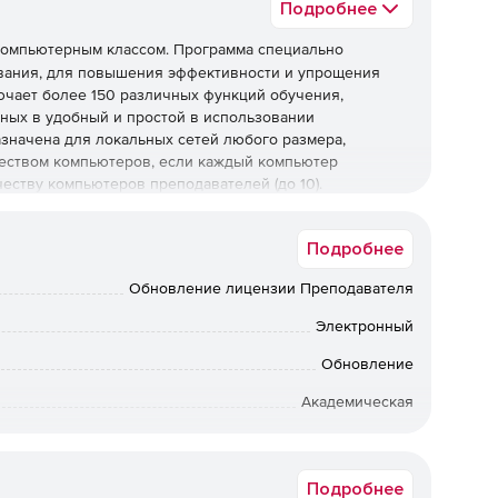
Подробнее
компьютерным классом. Программа специально
ования, для повышения эффективности и упрощения
лючает более 150 различных функций обучения,
ных в удобный и простой в использовании
значена для локальных сетей любого размера,
чеством компьютеров, если каждый компьютер
еству компьютеров преподавателей (до 10).
уппами (классами). Не требует сервера или домена
Подробнее
m:
Обновление лицензии Преподавателя
на компьютерах учащихся, или изображение с
Электронный
Обновление
и инструменты аннотирования.
Академическая
рин, мгновенных опросов, отправку и сбор работ
НКО
Подробнее