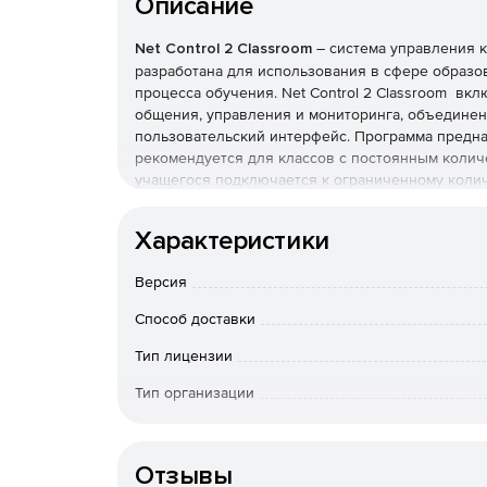
Описание
Net Control 2 Classroom
– система управления 
разработана для использования в сфере образ
процесса обучения. Net Control 2 Classroom вк
общения, управления и мониторинга, объединен
пользовательский интерфейс. Программа предна
рекомендуется для классов с постоянным коли
учащегося подключается к ограниченному колич
Преподаватели могут работать с несколькими гр
Windows. Доступен для Windows и OS X.
Характеристики
Основные возможности Net Control 2 Classroo
Версия
Позволяет отображать экран преподавателя 
Способ доставки
компьютера любого ученика остальным.
Тип лицензии
Позволяет использовать виртуальную доску 
Тип организации
Поддерживает создание интерактивных викто
Конечный пользователь
учащихся в один клик.
Отзывы