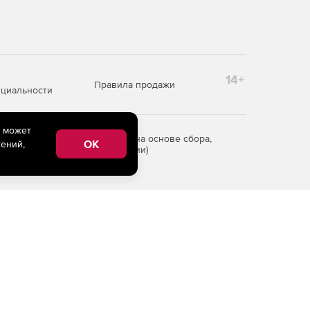
14+
Правила продажи
циальности
e может
редоставления информации на основе сбора,
OK
ений,
рритории Российской Федерации)