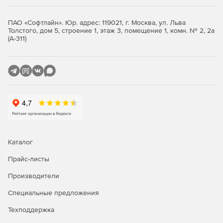
Возможность создавать планы уроков, хранить
ПАО «Софтлайн». Юр. адрес: 119021, г. Москва, ул. Льва
информацию о прошедших уроках и событиях в
Толстого, дом 5, строение 1, этаж 3, помещение 1, комн. № 2, 2а
журналах, выставлять оценки учащимся, отправлять
(А-311)
оценки с комментариями.
Каталог
Прайс-листы
Производители
Специальные предложения
Техподдержка