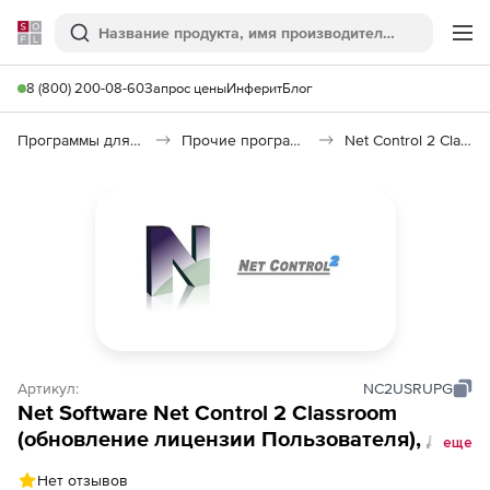
Softline
Поиск
Ме
8 (800) 200-08-60
Запрос цены
Инферит
Блог
Программы для образования и науки
Прочие программы
Net Control 2 Classroom
Артикул:
NC2USRUPG
Net Software Net Control 2 Classroom
(обновление лицензии Пользователя), до 4
еще
лет с предыдущей покупки. Количество
Нет отзывов