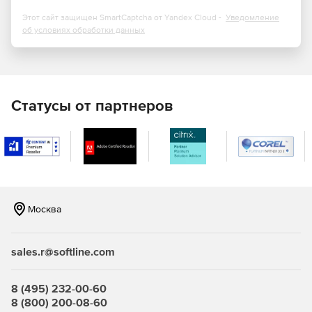
в один клик.
Этот сайт защищен SmartCaptcha от Yandex Cloud -
Уведомление
Позволяет создавать электронные учебники с
об условиях обработки данных
помощью инструмента Desktop Recorder.
Предоставляет возможность воспроизведения
мультимедийного контента на нескольких
компьютерах пользователей одновременно.
Статусы от партнеров
Позволяет преподавателю контролировать работу
учащихся и помогать им, не вставая с рабочего места
при помощи инструментария работы с удаленным
рабочим столом.
Возможность отправлять текстовые и голосовые
сообщения, графику, изображения и скриншоты,
Москва
оценивать и награждать учащихся, принимать запросы
помощи.
sales.r@softline.com
Позволяет ограничивать доступ к нежелательным
веб-сайтам, приложениям, настройкам системы; при
необходимости отключать доступ к функциям печати
8 (495) 232-00-60
или внешним USB-устройствам хранения; включать и
8 (800) 200-08-60
выключать компьютеры по сети.