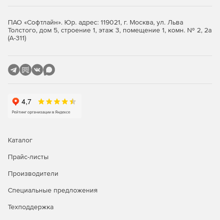
Возможность создавать планы уроков, хранить
ПАО «Софтлайн». Юр. адрес: 119021, г. Москва, ул. Льва
информацию о прошедших уроках и событиях в
Толстого, дом 5, строение 1, этаж 3, помещение 1, комн. № 2, 2а
журналах, выставлять оценки учащимся, отправлять
(А-311)
оценки с комментариями.
Каталог
Прайс-листы
Производители
Специальные предложения
Техподдержка