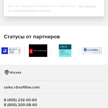
в один клик.
Этот сайт защищен SmartCaptcha от Yandex Cloud -
Уведомление
Позволяет создавать электронные учебники с
об условиях обработки данных
помощью инструмента Desktop Recorder.
Предоставляет возможность воспроизведения
мультимедийного контента на нескольких
компьютерах пользователей одновременно.
Статусы от партнеров
Позволяет преподавателю контролировать работу
учащихся и помогать им, не вставая с рабочего места
при помощи инструментария работы с удаленным
рабочим столом.
Возможность отправлять текстовые и голосовые
сообщения, графику, изображения и скриншоты,
Москва
оценивать и награждать учащихся, принимать запросы
помощи.
sales.r@softline.com
Позволяет ограничивать доступ к нежелательным
веб-сайтам, приложениям, настройкам системы; при
необходимости отключать доступ к функциям печати
8 (495) 232-00-60
или внешним USB-устройствам хранения; включать и
8 (800) 200-08-60
выключать компьютеры по сети.