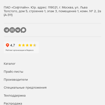
Возможность создавать планы уроков, хранить
ПАО «Софтлайн». Юр. адрес: 119021, г. Москва, ул. Льва
информацию о прошедших уроках и событиях в
Толстого, дом 5, строение 1, этаж 3, помещение 1, комн. № 2, 2а
журналах, выставлять оценки учащимся, отправлять
(А-311)
оценки с комментариями.
Каталог
Прайс-листы
Производители
Специальные предложения
Техподдержка
Распродажа