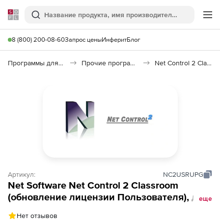
Softline
Поиск
Ме
8 (800) 200-08-60
Запрос цены
Инферит
Блог
Программы для образования и науки
Прочие программы
Net Control 2 Classroom
Артикул:
NC2USRUPG
Net Software Net Control 2 Classroom
(обновление лицензии Пользователя), до 4
еще
лет с предыдущей покупки. Количество
Нет отзывов