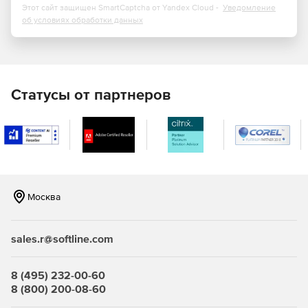
Этот сайт защищен SmartCaptcha от Yandex Cloud -
Уведомление
Позволяет создавать электронные учебники с
об условиях обработки данных
помощью инструмента Desktop Recorder.
Предоставляет возможность воспроизведения
мультимедийного контента на нескольких
компьютерах пользователей одновременно.
Статусы от партнеров
Позволяет преподавателю контролировать работу
учащихся и помогать им, не вставая с рабочего места
при помощи инструментария работы с удаленным
рабочим столом.
Возможность отправлять текстовые и голосовые
сообщения, графику, изображения и скриншоты,
Москва
оценивать и награждать учащихся, принимать запросы
помощи.
sales.r@softline.com
Позволяет ограничивать доступ к нежелательным
веб-сайтам, приложениям, настройкам системы; при
необходимости отключать доступ к функциям печати
8 (495) 232-00-60
или внешним USB-устройствам хранения; включать и
8 (800) 200-08-60
выключать компьютеры по сети.