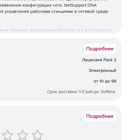
зменения конфигурации сети. NetSupport DNA
я управления рабочими станциями в сетевой среде
мя, телефон, корпоративный статус и т. д.) и объекта
кого обслуживания. NetSupport DNA имеет мощный
большой объем информации о каждом конкретном
Подробнее
жесткого диска, настройках интерфейса и т. д.
бражать итоговые данные обо всех приложениях,
Лицензия Pack 2
rgy Monitoring позволяет выявлять потенциально
ый контроль устранения системных сбоев. Решение
Электронный
pdesk.
от 10 до 99
Срок доставки: 1-3 раб.дн. Softline.
Подробнее