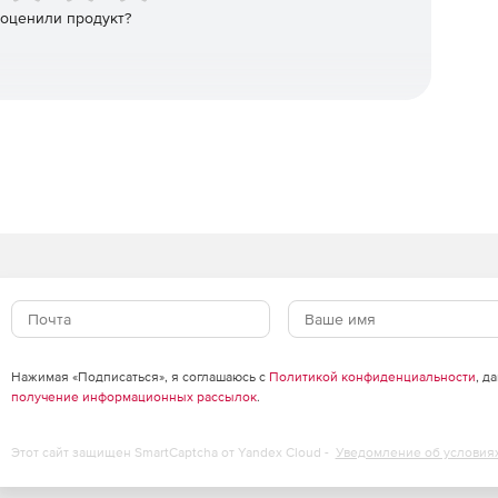
 оценили продукт?
Нажимая «Подписаться», я соглашаюсь с
Политикой конфиденциальности
, д
получение информационных рассылок
.
Этот сайт защищен SmartCaptcha от Yandex Cloud -
Уведомление об условия