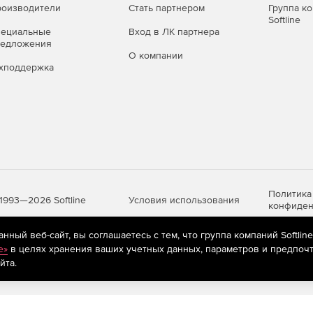
оизводители
Стать партнером
Группа к
Softline
пециальные
Вход в ЛК партнера
редложения
О компании
хподдержка
Политика
Условия использования
1993—2026 Softline
конфиден
ный веб-сайт, вы соглашаетесь с тем, что группа компаний Softlin
e»
в целях хранения ваших учетных данных, параметров и предпочт
яются
рекомендательные технологии
(информационные технологии п
йта.
предпочтениям пользователей сети «Интернет», находящихся на те