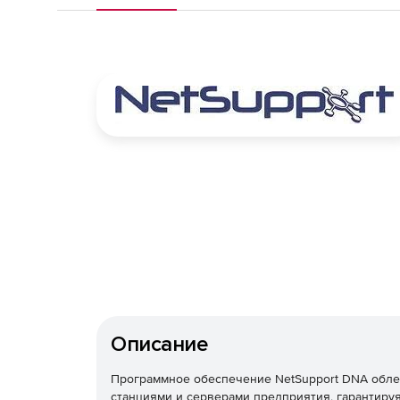
Описание
Программное обеспечение NetSupport DNA обле
станциями и серверами предприятия, гарантиру