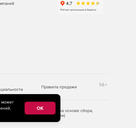
омпаний
14+
Правила продажи
циальности
e может
OK
ений,
редоставления информации на основе сбора,
рритории Российской Федерации)