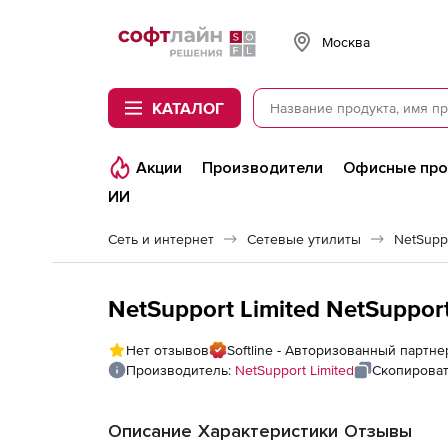
Softline
Москва
КАТАЛОГ
Акции
Производители
Офисные пр
ИИ
Сеть и интернет
Сетевые утилиты
NetSupp
NetSupport Limited NetSuppor
Нет отзывов
Softline - Авторизованный партне
Производитель:
NetSupport Limited
Скопироват
Описание
Характеристики
Отзывы