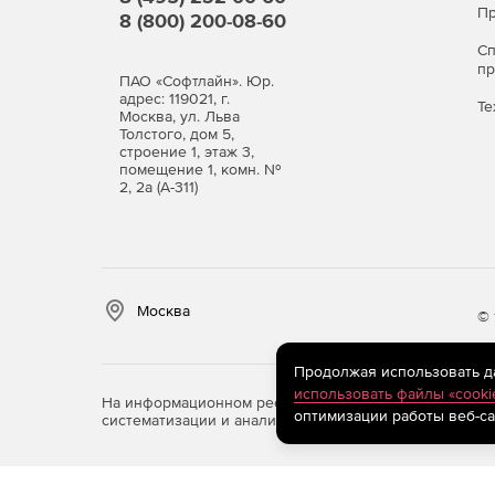
Пр
8 (800) 200-08-60
С
п
ПАО «Софтлайн». Юр.
адрес: 119021, г.
Те
Москва, ул. Льва
Толстого, дом 5,
строение 1, этаж 3,
помещение 1, комн. №
2, 2а (А-311)
Москва
© 
Продолжая использовать дан
использовать файлы «cooki
На информационном ресурсе store.softline.ru примен
оптимизации работы веб-са
систематизации и анализа сведений, относящихся к 