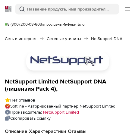
Softline
Поиск
Ме
8 (800) 200-08-60
Запрос цены
Инферит
Блог
Сеть и интернет
Сетевые утилиты
NetSupport DNA
NetSupport Limited NetSupport DNA
(лицензия Pack 4),
Нет отзывов
Softline - Авторизованный партнер NetSupport Limited
Производитель:
NetSupport Limited
Скопировать ссылку
Описание
Характеристики
Отзывы