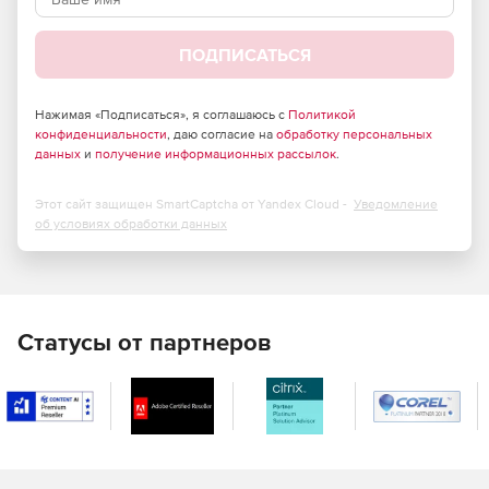
приложениях, обнаруженных на рабочей станции.
Функция Energy Monitoring позволяет выявлять
потенциально уязвимые участки сети и поддерживает
ПОДПИСАТЬСЯ
удаленный контроль устранения системных сбоев.
Решение NetSupport DNA интегрируется с NetSupport
Helpdesk.
Нажимая «Подписаться», я соглашаюсь с
Политикой
конфиденциальности
, даю согласие на
обработку персональных
данных
и
получение информационных рассылок
.
Этот сайт защищен SmartCaptcha от Yandex Cloud -
Уведомление
об условиях обработки данных
Статусы от партнеров