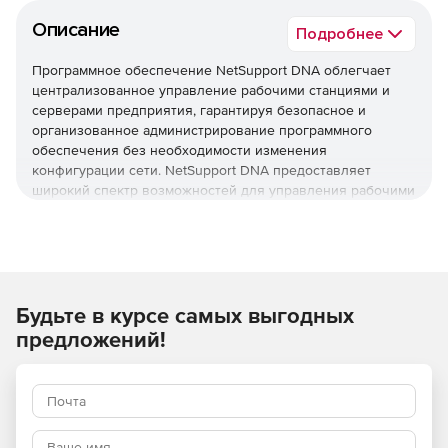
Описание
Подробнее
Программное обеспечение NetSupport DNA облегчает
централизованное управление рабочими станциями и
серверами предприятия, гарантируя безопасное и
организованное администрирование программного
обеспечения без необходимости изменения
конфигурации сети. NetSupport DNA предоставляет
широкий спектр возможностей для управления рабочими
станциями в сетевой среде LAN или WAN с помощью
Интернета.
Продукт хранит основные данные пользователя (имя,
телефон, корпоративный статус и т. д.) и объекта
поддержки, данные лизинга и историю технического
Будьте в курсе самых выгодных
обслуживания. NetSupport DNA имеет мощный модуль
предложений!
Hardware Inventory, который содержит большой объем
информации о каждом конкретном компьютере, включая
данные о состоянии памяти жесткого диска, настройках
интерфейса и т. д. NetSupport DNA поддерживает
возможность отображать итоговые данные обо всех