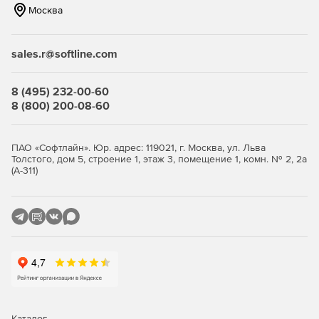
Москва
Совместный Интернет-браузер.
Аудио поддержка во всех презентациях.
sales.r@softline.com
Демонстрация : позволяет транслировать
изображение выбранного компьютера всей
8 (495) 232-00-60
аудитории.
8 (800) 200-08-60
Виртуальная «белая доска» для улучшенной
совместной работы аудитории.
ПАО «Софтлайн». Юр. адрес: 119021, г. Москва, ул. Льва
Толстого, дом 5, строение 1, этаж 3, помещение 1, комн. № 2, 2а
Мониторинг и контроль
(А-311)
Обзор экранов студентов.
Контроль мгновенных сообщений (обзор активности
чата и содержания в режиме реального времени).
Контроль клавиатуры обеспечивает понимание
активности студентов.
Ограничение и контроль приложений, Интернет-
Каталог