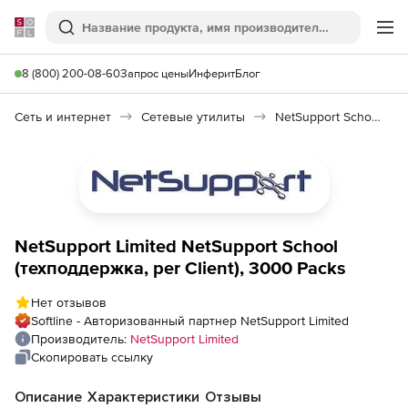
Softline
Поиск
Ме
8 (800) 200-08-60
Запрос цены
Инферит
Блог
Сеть и интернет
Сетевые утилиты
NetSupport School
NetSupport Limited NetSupport School
(техподдержка, per Client), 3000 Packs
Нет отзывов
Softline - Авторизованный партнер NetSupport Limited
Производитель:
NetSupport Limited
Скопировать ссылку
Описание
Характеристики
Отзывы