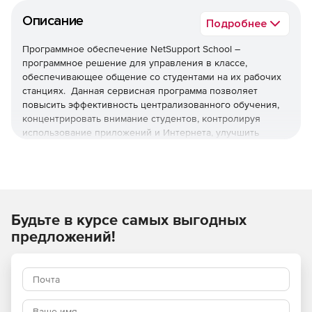
Описание
Подробнее
Программное обеспечение NetSupport School –
программное решение для управления в классе,
обеспечивающее общение со студентами на их рабочих
станциях. Данная сервисная программа позволяет
повысить эффективность централизованного обучения,
концентрировать внимание студентов, контролируя
использование приложений и Интернета, улучшить
процесс общения в режиме online и экономить время,
быстро опрашивая класс и мгновенно показывая
результаты. NetSupport School предоставляет широкий
спектр функций, включая управление всеми процессами,
обучение и взаимодействие со студентами, мониторинг и
контроль, тестирование, безопасность использования
Будьте в курсе самых выгодных
программы.
предложений!
Основные возможности:
Управление