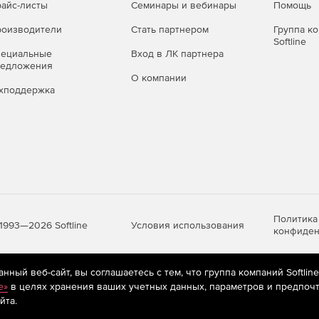
айс-листы
Семинары и вебинары
Помощь
оизводители
Стать партнером
Группа к
Softline
пециальные
Вход в ЛК партнера
редложения
О компании
хподдержка
Политика
Условия использования
1993—2026 Softline
конфиден
ный веб-сайт, вы соглашаетесь с тем, что группа компаний Softlin
яются
рекомендательные технологии
(информационные технологии п
e»
в целях хранения ваших учетных данных, параметров и предпочт
предпочтениям пользователей сети «Интернет», находящихся на те
йта.