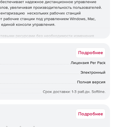
обеспечивает надежное дистанционное управление
лов, увеличивая производительность пользователей.
вентаризацию нескольких рабочих станций
т рабочие станции под управлением Windows, Mac,
ью единой консоли управления.
сетевыми ресурсами без необходимости изменения
ддержку, мониторинг и управление клиентскими
осмотр или контроль экрана, клавиатуры и мыши
Подробнее
я, протокола сети или операционной системы.
Лицензия Per Pack
Электронный
х станциях для коммуникации с пользователями по
Полная версия
Срок доставки: 1-3 раб.дн. Softline.
рограммного обеспечения на рабочем месте в
 из программы NetSupport Control (решение
х средствах или среде клиентской рабочей станции).
Подробнее
нного запуска сервисов и приложений.