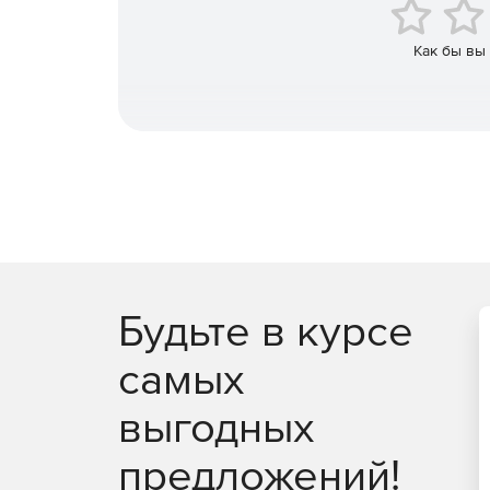
Централизованное распределение файлов и 
Как бы вы
Просмотр экранов рабочих станций в режиме
Использование WMI службы для создания TCP
соединенных принтеров.
Поддержка удаленного контроля всех 64-битн
Windows 2003.
Поддержка удаленных обновлений при объе
Будьте в курсе
Генерация предупреждений об угрозе серве
самых
Поддержка платформ Windows, Linux, MAC, Sol
полную совместимость.
выгодных
предложений!