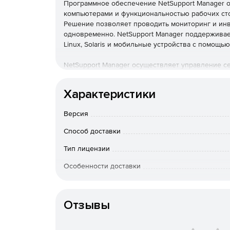
Программное обеспечение NetSupport Manager 
компьютерами и функциональностью рабочих сто
Решение позволяет проводить мониторинг и ин
одновременно. NetSupport Manager поддерживае
Linux, Solaris и мобильные устройства с помощ
NetSupport Manager осуществляет управление 
конфигурации среды. Решение обеспечивает по
рабочими станциями, удаленное управление, пр
Характеристики
компьютера независимо от цветового разрешени
Версия
Основные возможности:
Способ доставки
Использование звуковых функций на рабочи
сети, модемной связи или через Интернет.
Тип лицензии
Особенности доставки
Просмотр установленного оборудования и п
реальном времени без необходимости выхода
Отзывы
осуществляет сбор информации об аппаратны
Использование NetSupport Deploy для удале