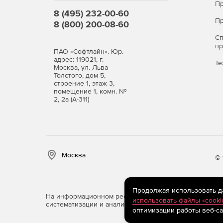
Пр
8 (495) 232-00-60
Пр
8 (800) 200-08-60
С
п
ПАО «Софтлайн». Юр.
адрес: 119021, г.
Те
Москва, ул. Льва
Толстого, дом 5,
строение 1, этаж 3,
помещение 1, комн. №
2, 2а (А-311)
Москва
© 
Продолжая использовать дан
На информационном ресурсе store.softline.ru примен
использовать файлы «cooki
систематизации и анализа сведений, относящихся к 
оптимизации работы веб-са