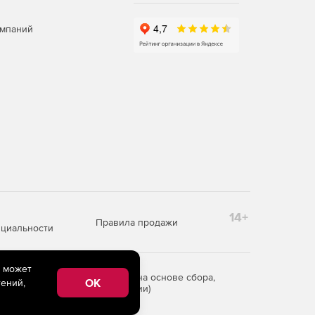
омпаний
14+
Правила продажи
циальности
e может
редоставления информации на основе сбора,
OK
ений,
рритории Российской Федерации)