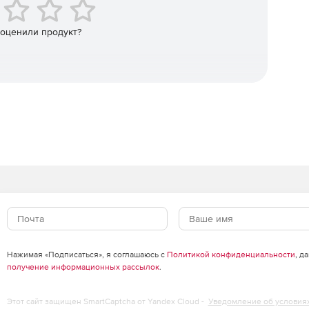
данных на множество рабочих столов одновременно.
 оценили продукт?
 реального времени.
/IP порта, который обеспечивает поддержку
ых платформ (AMD/Intel), включая Windows XP64 и
динении запуска приложений и распределения файлов.
рного отключения.
aris, CE, Pocket PC и Windows Mobile. обеспечивая
Нажимая «Подписаться», я соглашаюсь с
Политикой конфиденциальности
, д
получение информационных рассылок
.
Этот сайт защищен SmartCaptcha от Yandex Cloud -
Уведомление об условия