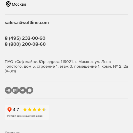
Москва
Использование WMI службы для создания TCP/IP
порта, который обеспечивает поддержку
соединенных принтеров.
sales.r@softline.com
Поддержка удаленного контроля всех 64-битных
платформ (AMD/Intel), включая Windows XP64 и
8 (495) 232-00-60
Windows 2003.
8 (800) 200-08-60
Поддержка удаленных обновлений при объединении
запуска приложений и распределения файлов.
ПАО «Софтлайн». Юр. адрес: 119021, г. Москва, ул. Льва
Толстого, дом 5, строение 1, этаж 3, помещение 1, комн. № 2, 2а
Генерация предупреждений об угрозе серверного
(А-311)
отключения.
Поддержка платформ Windows, Linux, MAC, Solaris, CE,
Pocket PC и Windows Mobile. обеспечивая полную
совместимость.
Каталог