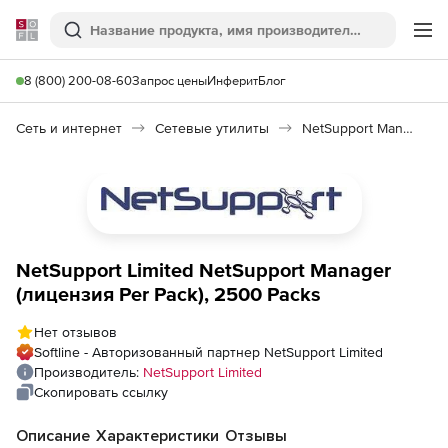
Softline
Поиск
Ме
8 (800) 200-08-60
Запрос цены
Инферит
Блог
Сеть и интернет
Сетевые утилиты
NetSupport Manager
NetSupport Limited NetSupport Manager
(лицензия Per Pack), 2500 Packs
Нет отзывов
Softline - Авторизованный партнер NetSupport Limited
Производитель:
NetSupport Limited
Скопировать ссылку
Описание
Характеристики
Отзывы