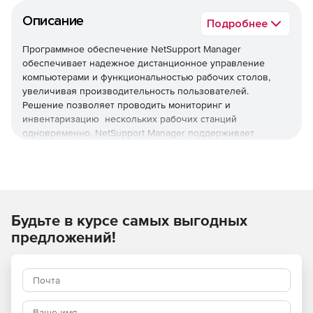
Описание
Подробнее
Программное обеспечение NetSupport Manager
обеспечивает надежное дистанционное управление
компьютерами и функциональностью рабочих столов,
увеличивая производительность пользователей.
Решение позволяет проводить мониторинг и
инвентаризацию нескольких рабочих станций
одновременно. NetSupport Manager поддерживает
рабочие станции под управлением Windows, Mac, Linux,
Solaris и мобильные устройства с помощью единой
консоли управления.
NetSupport Manager осуществляет управление сетевыми
ресурсами без необходимости изменения конфигурации
Будьте в курсе самых выгодных
среды. Решение обеспечивает поддержку, мониторинг и
предложений!
управление клиентскими рабочими станциями, удаленное
управление, просмотр или контроль экрана, клавиатуры и
мыши компьютера независимо от цветового разрешения,
протокола сети или операционной системы.