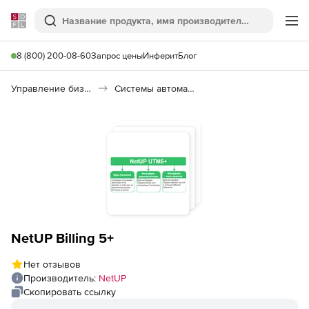
Softline
Поиск
Ме
8 (800) 200-08-60
Запрос цены
Инферит
Блог
Управление бизнесом, CRM/ERP
Системы автоматизации
NetUP Billing 5+
Нет отзывов
Производитель:
NetUP
Скопировать ссылку