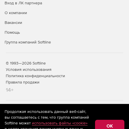
Вход в ЛК партнера
О компании
Вакансии
Помощь
Группа компаний Softline
© 1993—2026 Softline
Условия использования
Политика конфиденциальности
Правила продажи
14+
На информационном ресурсе store.softline.ru применяются
Продолжая использовать данный веб-сайт,
рекомендательные технологии
(информационные технологии
вы соглашаетесь с тем, что группа компаний
предоставления информации на основе сбора,
Softline может
использовать файлы «cookie»
систематизации и анализа сведений, относящихся к
OK
в целях хранения ваших учетных данных,
предпочтениям пользователей сети «Интернет»,