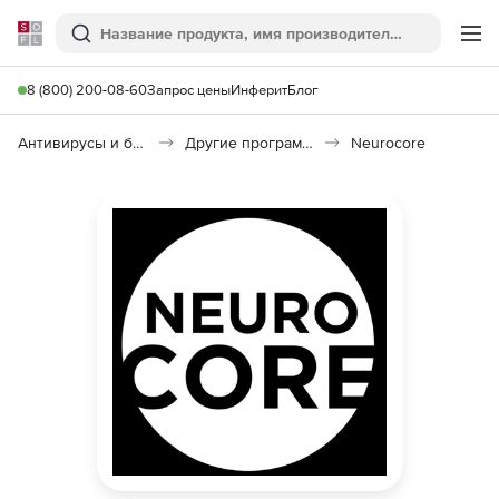
Softline
Поиск
Ме
8 (800) 200-08-60
Запрос цены
Инферит
Блог
Антивирусы и безопасность
Другие программы
Neurocore