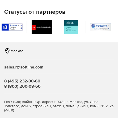
оптимальные файловые форматы.
Статусы от партнеров
Регулировка качества изображений JPEG
(опционально).
Изменение размера изображений до наиболее
подходящего размера (опционально).
Удаление вырезанных фрагментов изображения
Москва
(опционально).
Выравнивание вложенных в файл документов
sales.r@softline.com
(опционально).
Использование в месте с ZIP-приложением для
8 (495) 232-00-60
оптимизации файлов, уже сжатых и хранящихся в
8 (800) 200-08-60
архиве ZIP.
Новое в версии NXPowerLite Desktop Edition 9:
ПАО «Софтлайн». Юр. адрес: 119021, г. Москва, ул. Льва
Толстого, дом 5, строение 1, этаж 3, помещение 1, комн. № 2, 2а
(А-311)
Выбор своих настроек в проводнике.