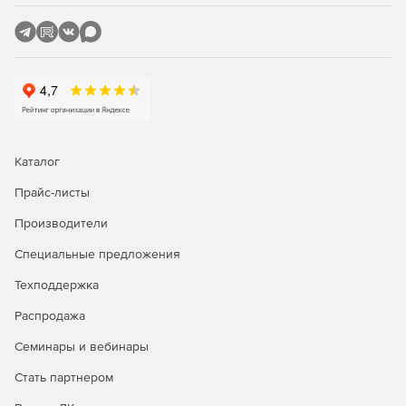
Теперь 5 последних использованных папок
автоматически сохраняются в приложении, и можно
легко переключаться между ними.
Экспорт результатов в в файл csv.
NXPowerLite может безопасно сжимать файлы
Microsoft Office, созданные другими приложениями.
Каталог
NXPowerLite теперь может дополнительно сжимать
Прайс-листы
изображения PNG, вставленные в файлы PowerPoint,
Word и Excel, уменьшая глубину цвета там, где это
Производители
возможно.
Специальные предложения
Сглаживание встроенных диаграмм в файлах DOCX и
PPTX.
Техподдержка
Распродажа
Сжатие изображений верхнего и нижнего
колонтитулов в файлах DOCX.
Семинары и вебинары
Обновленная библиотека PDF.
Стать партнером