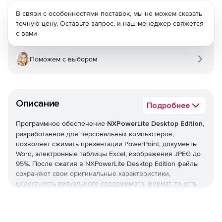
В связи с особенностями поставок, мы не можем сказать
точную цену. Оставьте запрос, и наш менеджер свяжется
с вами
Поможем с выбором
Описание
Подробнее
Программное обеспечение
NXPowerLite Desktop Edition
,
разработанное для персональных компьютеров,
позволяет сжимать презентации PowerPoint, документы
Word, электронные таблицы Excel, изображения JPEG до
95%. После сжатия в NXPowerLite Desktop Edition файлы
сохраняют свои оригинальные характеристики,
целостность визуального содержимого, формат, то есть
выглядят и функционируют так же, как и оригинал, но
весят меньше. Программа сжатия файлов NXPowerLite
Desktop Edition действует устранением излишних данных