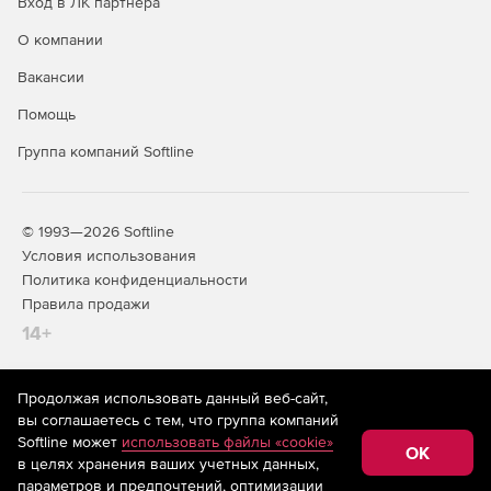
Вход в ЛК партнера
О компании
Вакансии
Помощь
Группа компаний Softline
© 1993—2026 Softline
Условия использования
Политика конфиденциальности
Правила продажи
14+
Продолжая использовать данный веб-сайт,
На информационном ресурсе store.softline.ru применяются
вы соглашаетесь с тем, что группа компаний
рекомендательные технологии
(информационные технологии
Softline может
использовать файлы «cookie»
предоставления информации на основе сбора,
OK
в целях хранения ваших учетных данных,
систематизации и анализа сведений, относящихся к
предпочтениям пользователей сети «Интернет»,
параметров и предпочтений, оптимизации